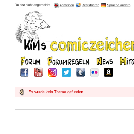
Du bist nicht angemeldet.
Registrieren
Sprache ändern
Anmelden
Es wurde kein Thema gefunden.