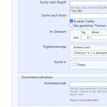
Suche nach Begriff
Gib einen oder mehrere Begriffe 
in
der Hilfe
.
Suche nach Autor
Exakter Treffer
Nur gestartete Themen 
Im Zeitraum
Tag
Monat
von:
Ergebnisanzeige
Sortieren nach
Suche in
Foren
Sicherheitsmaßnahme
Sicherheitscode
Gib die untenstehenden Zeichen 
werden. Solltest du das Bild au
dieser Seite.
Neues Captchabild laden