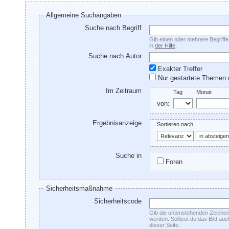
Allgemeine Suchangaben
Suche nach Begriff
Gib einen oder mehrere Begriffe 
in
der Hilfe
.
Suche nach Autor
Exakter Treffer
Nur gestartete Themen 
Im Zeitraum
Tag
Monat
von:
Ergebnisanzeige
Sortieren nach
Suche in
Foren
Sicherheitsmaßnahme
Sicherheitscode
Gib die untenstehenden Zeichen 
werden. Solltest du das Bild au
dieser Seite.