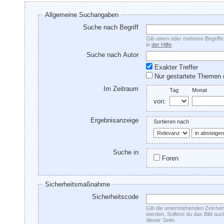
Allgemeine Suchangaben
Suche nach Begriff
Gib einen oder mehrere Begriffe 
in
der Hilfe
.
Suche nach Autor
Exakter Treffer
Nur gestartete Themen 
Im Zeitraum
Tag
Monat
von:
Ergebnisanzeige
Sortieren nach
Suche in
Foren
Sicherheitsmaßnahme
Sicherheitscode
Gib die untenstehenden Zeichen 
werden. Solltest du das Bild au
dieser Seite.