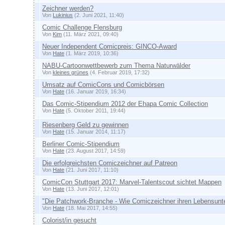
Zeichner werden?
Von
Lukinius
(2. Juni 2021, 11:40)
Comic Challenge Flensburg
Von
Kim
(11. März 2021, 09:40)
Neuer Independent Comicpreis: GINCO-Award
Von
Hate
(1. März 2019, 10:36)
NABU-Cartoonwettbewerb zum Thema Naturwälder
Von
kleines grünes
(4. Februar 2019, 17:32)
Umsatz auf ComicCons und Comicbörsen
Von
Hate
(16. Januar 2019, 16:34)
Das Comic-Stipendium 2012 der Ehapa Comic Collection
Von
Hate
(5. Oktober 2011, 19:44)
Riesenberg Geld zu gewinnen
Von
Hate
(15. Januar 2014, 11:17)
Berliner Comic-Stipendium
Von
Hate
(23. August 2017, 14:59)
Die erfolgreichsten Comiczeichner auf Patreon
Von
Hate
(21. Juni 2017, 11:10)
ComicCon Stuttgart 2017: Marvel-Talentscout sichtet Mappen
Von
Hate
(13. Juni 2017, 12:01)
"Die Patchwork-Branche - Wie Comiczeichner ihren Lebensunte
Von
Hate
(18. Mai 2017, 14:55)
Colorist/in gesucht