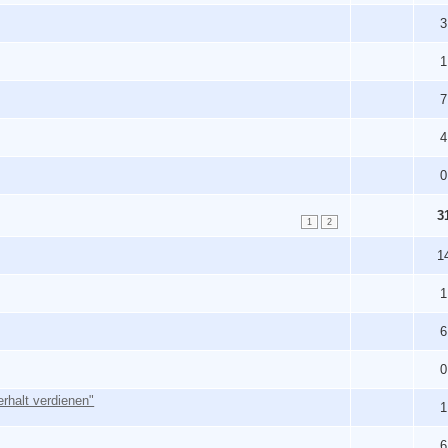
3
1
7
4
0
3
1
2
1
1
6
0
rhalt verdienen"
1
6