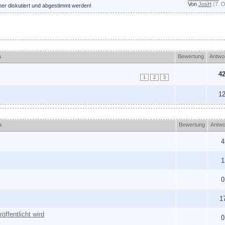
Von
JosH
(7. 
er diskutiert und abgestimmt werden!
a
Bewertung
Antwo
4
1
2
3
1
a
Bewertung
Antwo
4
1
0
1
öffentlicht wird
0