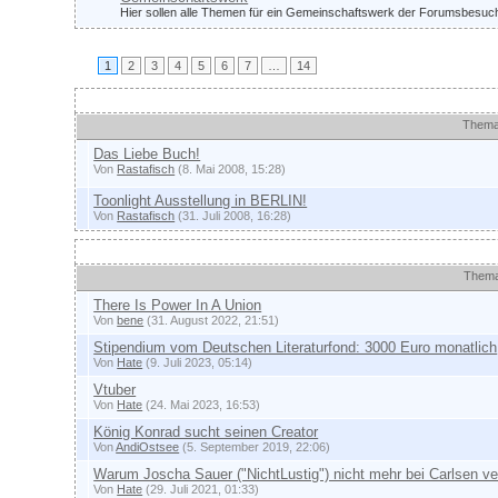
Hier sollen alle Themen für ein Gemeinschaftswerk der Forumsbesuch
1
2
3
4
5
6
7
…
14
Ankündigungen und wichtige Themen
Them
Das Liebe Buch!
Von
Rastafisch
(8. Mai 2008, 15:28)
Toonlight Ausstellung in BERLIN!
Von
Rastafisch
(31. Juli 2008, 16:28)
Themen
Them
There Is Power In A Union
Von
bene
(31. August 2022, 21:51)
Stipendium vom Deutschen Literaturfond: 3000 Euro monatlich
Von
Hate
(9. Juli 2023, 05:14)
Vtuber
Von
Hate
(24. Mai 2023, 16:53)
König Konrad sucht seinen Creator
Von
AndiOstsee
(5. September 2019, 22:06)
Warum Joscha Sauer ("NichtLustig") nicht mehr bei Carlsen ver
Von
Hate
(29. Juli 2021, 01:33)