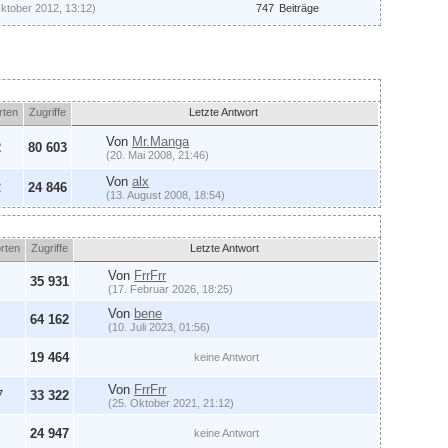
Oktober 2012, 13:12)
747
Beiträge
rten
Zugriffe
Letzte Antwort
Von
Mr.Manga
2
80 603
(20. Mai 2008, 21:46)
Von
alx
2
24 846
(13. August 2008, 18:54)
rten
Zugriffe
Letzte Antwort
Von
FrrFrr
35 931
(17. Februar 2026, 18:25)
Von
bene
64 162
(10. Juli 2023, 01:56)
19 464
keine Antwort
Von
FrrFrr
7
33 322
(25. Oktober 2021, 21:12)
24 947
keine Antwort