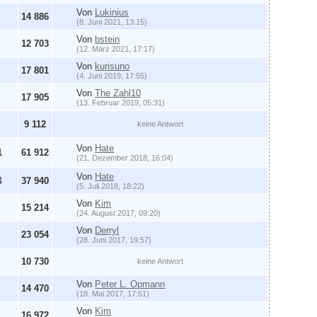
Von
Lukinius
14 886
(8. Juni 2021, 13:15)
Von
bstein
12 703
(12. März 2021, 17:17)
Von
kurisuno
17 801
(4. Juni 2019, 17:55)
Von
The Zahl10
17 905
(13. Februar 2019, 05:31)
9 112
keine Antwort
Von
Hate
1
61 912
(21. Dezember 2018, 16:04)
Von
Hate
4
37 940
(5. Juli 2018, 18:22)
Von
Kim
15 214
(24. August 2017, 09:20)
Von
Derryl
23 054
(28. Juni 2017, 19:57)
10 730
keine Antwort
Von
Peter L. Opmann
14 470
(18. Mai 2017, 17:51)
Von
Kim
16 972