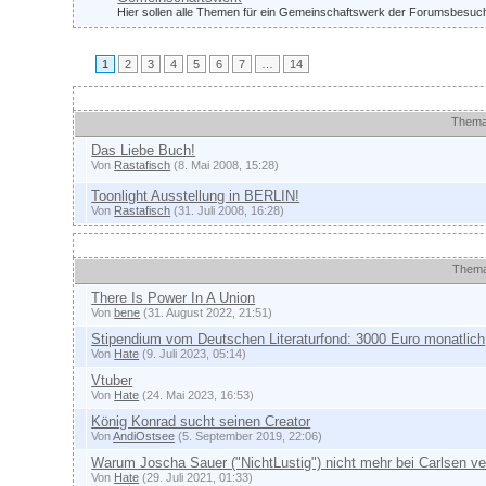
Hier sollen alle Themen für ein Gemeinschaftswerk der Forumsbesuch
1
2
3
4
5
6
7
…
14
Ankündigungen und wichtige Themen
Them
Das Liebe Buch!
Von
Rastafisch
(8. Mai 2008, 15:28)
Toonlight Ausstellung in BERLIN!
Von
Rastafisch
(31. Juli 2008, 16:28)
Themen
Them
There Is Power In A Union
Von
bene
(31. August 2022, 21:51)
Stipendium vom Deutschen Literaturfond: 3000 Euro monatlich
Von
Hate
(9. Juli 2023, 05:14)
Vtuber
Von
Hate
(24. Mai 2023, 16:53)
König Konrad sucht seinen Creator
Von
AndiOstsee
(5. September 2019, 22:06)
Warum Joscha Sauer ("NichtLustig") nicht mehr bei Carlsen ver
Von
Hate
(29. Juli 2021, 01:33)