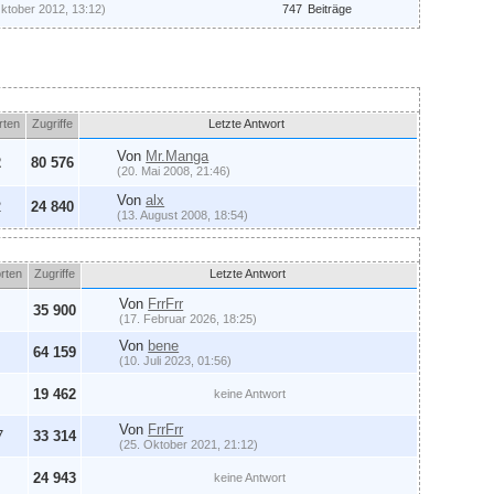
Oktober 2012, 13:12)
747
Beiträge
rten
Zugriffe
Letzte Antwort
Von
Mr.Manga
2
80 576
(20. Mai 2008, 21:46)
Von
alx
2
24 840
(13. August 2008, 18:54)
rten
Zugriffe
Letzte Antwort
Von
FrrFrr
35 900
(17. Februar 2026, 18:25)
Von
bene
64 159
(10. Juli 2023, 01:56)
19 462
keine Antwort
Von
FrrFrr
7
33 314
(25. Oktober 2021, 21:12)
24 943
keine Antwort