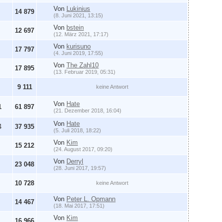
Von
Lukinius
14 879
(8. Juni 2021, 13:15)
Von
bstein
12 697
(12. März 2021, 17:17)
Von
kurisuno
17 797
(4. Juni 2019, 17:55)
Von
The Zahl10
17 895
(13. Februar 2019, 05:31)
9 111
keine Antwort
Von
Hate
1
61 897
(21. Dezember 2018, 16:04)
Von
Hate
4
37 935
(5. Juli 2018, 18:22)
Von
Kim
15 212
(24. August 2017, 09:20)
Von
Derryl
23 048
(28. Juni 2017, 19:57)
10 728
keine Antwort
Von
Peter L. Opmann
14 467
(18. Mai 2017, 17:51)
Von
Kim
16 966