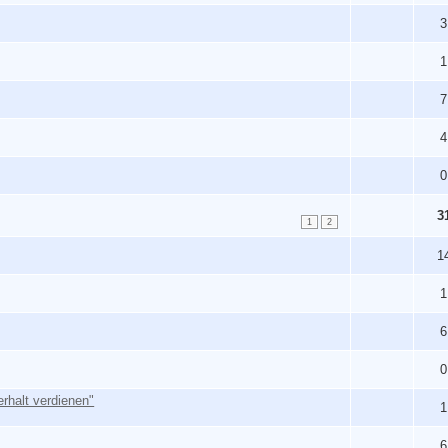
3
1
7
4
0
3
1
2
1
1
6
0
rhalt verdienen"
1
6