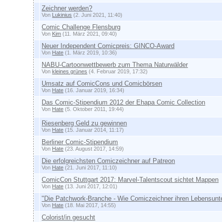
Zeichner werden?
Von
Lukinius
(2. Juni 2021, 11:40)
Comic Challenge Flensburg
Von
Kim
(11. März 2021, 09:40)
Neuer Independent Comicpreis: GINCO-Award
Von
Hate
(1. März 2019, 10:36)
NABU-Cartoonwettbewerb zum Thema Naturwälder
Von
kleines grünes
(4. Februar 2019, 17:32)
Umsatz auf ComicCons und Comicbörsen
Von
Hate
(16. Januar 2019, 16:34)
Das Comic-Stipendium 2012 der Ehapa Comic Collection
Von
Hate
(5. Oktober 2011, 19:44)
Riesenberg Geld zu gewinnen
Von
Hate
(15. Januar 2014, 11:17)
Berliner Comic-Stipendium
Von
Hate
(23. August 2017, 14:59)
Die erfolgreichsten Comiczeichner auf Patreon
Von
Hate
(21. Juni 2017, 11:10)
ComicCon Stuttgart 2017: Marvel-Talentscout sichtet Mappen
Von
Hate
(13. Juni 2017, 12:01)
"Die Patchwork-Branche - Wie Comiczeichner ihren Lebensunte
Von
Hate
(18. Mai 2017, 14:55)
Colorist/in gesucht