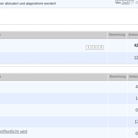
Von
JosH
(7. 
er diskutiert und abgestimmt werden!
a
Bewertung
Antwo
4
1
2
3
1
a
Bewertung
Antwo
4
1
0
1
öffentlicht wird
0