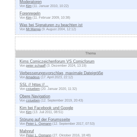
Moderatoren
Von
Kim
(11. Januar 2010, 10:22)
Forenregeln
Von
Kim
(11. Februar 2009, 10:38)
Was bei Signaturen zu beachten ist
Von
Mr.Manga
(9. August 2004, 12:12)
Themen
Thema
Kims Comiczeichenforum VS Comicforum
Von
peter schaaff
(3. Dezember 2024, 13:19)
Verbesserungsvorschlag, maximale Dateigröße
Von
Amadeus
(17. April 2023, 22:12)
SSL // https://...
Von
cstueben
(20. Januar 2020, 11:32)
Obere Navigation
Von
cstueben
(12. September 2019, 20:43)
Kim bei Facebook und Google
Von
Kim
(13. Juli 2011, 08:51)
Störung auf der Forumsseite
Von
Peter L. Opmann
(12. September 2017, 07:53)
Mahnruf
Von
Peter L. Opmann
(27. Oktober 2016, 18:48)