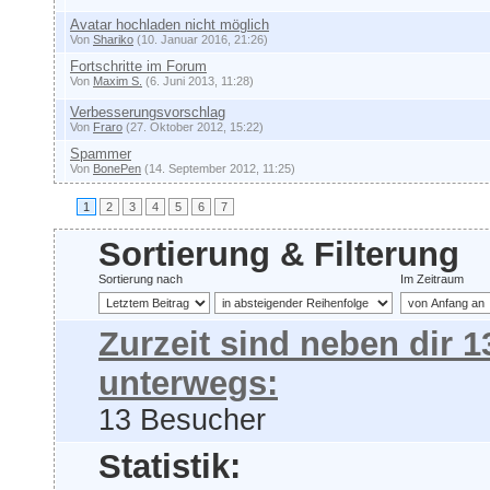
Avatar hochladen nicht möglich
Von
Shariko
(10. Januar 2016, 21:26)
Fortschritte im Forum
Von
Maxim S.
(6. Juni 2013, 11:28)
Verbesserungsvorschlag
Von
Fraro
(27. Oktober 2012, 15:22)
Spammer
Von
BonePen
(14. September 2012, 11:25)
1
2
3
4
5
6
7
Sortierung & Filterung
Sortierung nach
Im Zeitraum
Zurzeit sind neben dir 
unterwegs:
13 Besucher
Statistik: