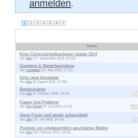
anmelden
.
1
2
3
4
5
6
7
Ankündigungen und wich
Thema
Kims Comiczeichenkursforum Update 2014
Von
Kim
(17. September 2014, 20:15)
Downtime & Wiederherstellung
Von
cstueben
(10. Mai 2026, 17:52)
Kims neue homepage
Von
Kim
(8. August 2011, 17:02)
Benutzerränge
Von
Jan
(8. Oktober 2008, 19:25)
1
Fragen Und Probleme
Von
Der Daniel
(9. Juli 2004, 22:34)
1
Unser Forum wird wieder aufgemöbelt!
Von
Jan
(16. Juli 2008, 14:03)
1
Postings von urheberechtlich geschützten Bildern
Von
Kim
(20. Februar 2010, 14:31)