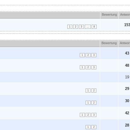
a
Bewertung
Antwor
15
1
2
3
…
8
Bewertung
Antwor
43
1
2
3
48
1
2
3
19
29
1
2
30
1
2
42
1
2
3
28
1
2