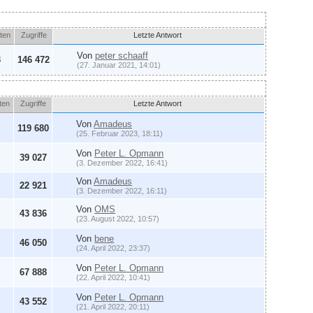
ten
Zugriffe
Letzte Antwort
Von
peter schaaff
3
146 472
(27. Januar 2021, 14:01)
ten
Zugriffe
Letzte Antwort
Von
Amadeus
119 680
(25. Februar 2023, 18:11)
Von
Peter L. Opmann
39 027
(3. Dezember 2022, 16:41)
Von
Amadeus
22 921
(3. Dezember 2022, 16:11)
Von
OMS
43 836
(23. August 2022, 10:57)
Von
bene
46 050
(24. April 2022, 23:37)
Von
Peter L. Opmann
67 888
(22. April 2022, 10:41)
Von
Peter L. Opmann
43 552
(21. April 2022, 20:11)