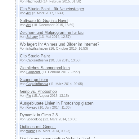
Von
Nachtgold
(14. Februar 2015, 01:58)
Clip Studio Paint - für Neueinsteiger
Von
Arti
(2. März 2017, 16:41)
Software für Graphic Novel
Von
Arti
(18. Dezember 2015, 13:59)
Zeichen- und Malprogramme für lau
Von
Schapy
(13. Mai 2014, 12:57)
Wo lagert Ihr Animes und Bilder im Internet?
Von
ichwillschauen
(16. Oktober 2015, 16:53)
Clip Studio Paint
Von
CaptainBosnia
(30. Juli 2015, 13:50)
Ziemliches Scannerproblem
Von
Gugarutz
(11. Februar 2015, 22:27)
Scaner problem
Von
CaptainBosnia
(11. März 2014, 20:05)
Gimp vs. Photoshop
Von
Flo
(15. August 2013, 13:15)
Ausgeblutete Linien in Photoshop glätten
Von
Kiwazo
(10. Juni 2014, 11:36)
Dynamik in Gimp 2.8
Von
SpaceDog
(22. März 2014, 13:08)
Outlines mit Gimp...
Von
wilko*
(15. März 2014, 09:23)
Der Lösung einen großen Schritt näher! :-)