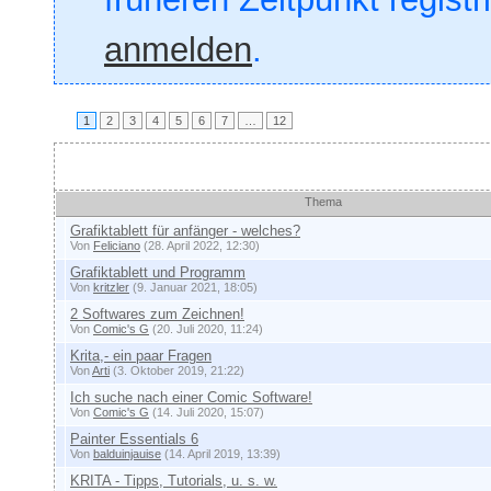
anmelden
.
1
2
3
4
5
6
7
…
12
Themen
Thema
Grafiktablett für anfänger - welches?
Von
Feliciano
(28. April 2022, 12:30)
Grafiktablett und Programm
Von
kritzler
(9. Januar 2021, 18:05)
2 Softwares zum Zeichnen!
Von
Comic's G
(20. Juli 2020, 11:24)
Krita,- ein paar Fragen
Von
Arti
(3. Oktober 2019, 21:22)
Ich suche nach einer Comic Software!
Von
Comic's G
(14. Juli 2020, 15:07)
Painter Essentials 6
Von
balduinjauise
(14. April 2019, 13:39)
KRITA - Tipps, Tutorials, u. s. w.