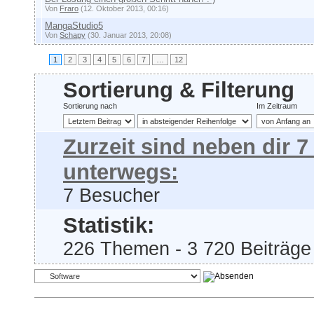
Von
Fraro
(12. Oktober 2013, 00:16)
MangaStudio5
Von
Schapy
(30. Januar 2013, 20:08)
1
2
3
4
5
6
7
…
12
Sortierung & Filterung
Sortierung nach
Im Zeitraum
Zurzeit sind neben dir 
unterwegs:
7 Besucher
Statistik:
226 Themen - 3 720 Beiträge 