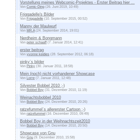
Vorstellung meines Webcomic-Projektes - Erster Beitrag hier ...
Von
Comic-Ding
(26. Juni 2019, 10:49)
Friggadelle's Bilder
Von
Friggadelle
(10. September 2015, 00:52)
Manny der Maulwurf
Von
MR.A
(24. September 2014, 19:01)
Nerdheim & Bongmann
Von
peter schaaff
(7. Januar 2014, 12:41)
erster beitrag
Von
yvonne keidies
(28. September 2012, 06:18)
pinky´s bilder
Von
Pinky
(30. Januar 2011, 18:58)
Mein (noch) nicht vorhandener Showcase
Von
Lorre
(7. Januar 2011, 12:48)
Silvester Bobbel 2010 ;-)
Von
Bobbel Boy
(31. Dezember 2010, 11:19)
Weinachtsbobbel 2010
Von
Bobbel Boy
(24. Dezember 2010, 20:26)
ratzefummel´s allererster Cartoon ;-)
Von
ratzefummel
(16. Dezember 2010, 09:49)
Bobbel Boy in der Weihnachtszeit2010
Von
Bobbel Boy
(14. Dezember 2010, 20:50)
Showcase von Gnu
Von
Gnu
(9. Dezember 2010, 15:58)