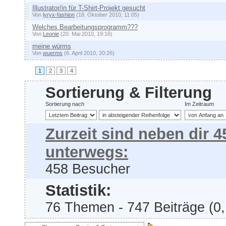
Illustrator/in für T-Shirt-Projekt gesucht
Von
lyryx-fashion
(18. Oktober 2010, 11:05)
Welches Bearbeitungsprogramm???
Von
Leonie
(20. Mai 2010, 19:16)
meine würms
Von
wuerms
(6. April 2010, 20:26)
1
2
3
4
Sortierung & Filterung
Sortierung nach
Im Zeitraum
Zurzeit sind neben dir 
unterwegs:
458 Besucher
Statistik:
76 Themen - 747 Beiträge (0,