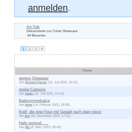
anmelden
.
Art-Talk
Diskussionen zur Comic-Showcase
64 Besucher
1
2
3
4
Themen
Thema
weitere Onepager
Von
Richard Parzer
(25. Juli 2025, 10:25)
meine Cartoons
Von
magu
(22. Juli 2025, 10:10)
Badezimmerkatze
Von
bene
(14. Februar 2022, 19:58)
Kraft, die eine Figur mit Gewalt nach oben reisst
Von
Arti
(20. Dezember 2023, 17:51)
Hallo erstmal......
Von
Mo
(8. März 2023, 00:49)