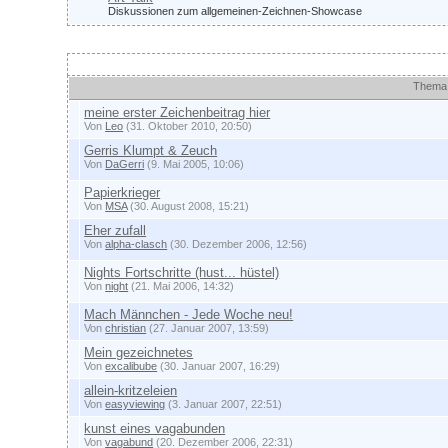
Diskussionen zum allgemeinen-Zeichnen-Showcase
Themen
Thema
meine erster Zeichenbeitrag hier
Von
Leo
(31. Oktober 2010, 20:50)
Gerris Klumpt & Zeuch
Von
DaGerri
(9. Mai 2005, 10:06)
Papierkrieger
Von
MSA
(30. August 2008, 15:21)
Eher zufall
Von
alpha-clasch
(30. Dezember 2006, 12:56)
Nights Fortschritte (hust... hüstel)
Von
night
(21. Mai 2006, 14:32)
Mach Männchen - Jede Woche neu!
Von
christian
(27. Januar 2007, 13:59)
Mein gezeichnetes
Von
excalibube
(30. Januar 2007, 16:29)
allein-kritzeleien
Von
easyviewing
(3. Januar 2007, 22:51)
kunst eines vagabunden
Von
vagabund
(20. Dezember 2006, 22:31)