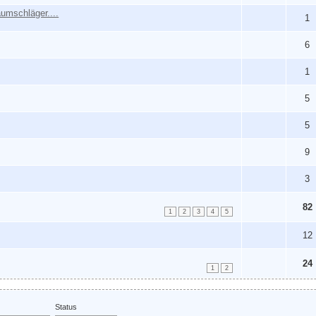
umschläger....
1
6
1
5
5
9
3
82
1
2
3
4
5
12
24
1
2
Status