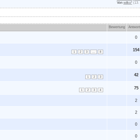
Von
wilko*
(13.
Bewertung
Antwor
0
154
1
2
3
…
8
0
42
1
2
3
75
1
2
3
4
2
2
0
0