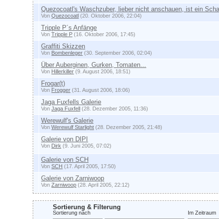
Quezocoatl's Waschzuber, lieber nicht anschauen, ist ein Scha
Von
Quezocoatl
(20. Oktober 2006, 22:04)
Tripple P´s Anfänge
Von
Tripple P
(16. Oktober 2006, 17:45)
Graffiti Skizzen
Von
Bombenleger
(30. September 2006, 02:04)
Über Auberginen, Gurken, Tomaten...
Von
Hillerkiller
(9. August 2006, 18:51)
Frogar(t)
Von
Frogger
(31. August 2006, 18:06)
Jaga Fuxfells Galerie
Von
Jaga Fuxfell
(28. Dezember 2005, 11:36)
Werewulf's Galerie
Von
Werewulf Starlight
(28. Dezember 2005, 21:48)
Galerie von DIPI
Von
Dirk
(9. Juni 2005, 07:02)
Galerie von SCH
Von
SCH
(17. April 2005, 17:50)
Galerie von Zarniwoop
Von
Zarniwoop
(28. April 2005, 22:12)
Sortierung & Filterung
Sortierung nach
Im Zeitraum