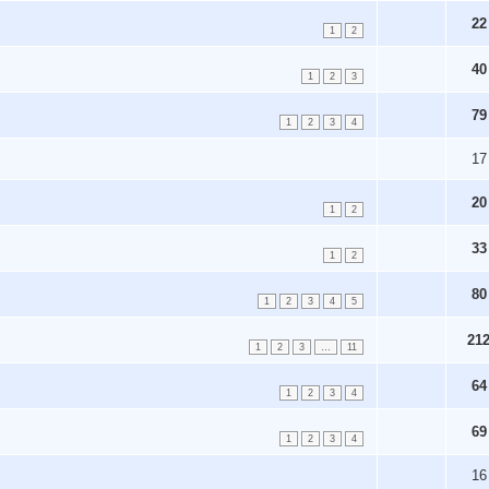
22
1
2
40
1
2
3
79
1
2
3
4
17
20
1
2
33
1
2
80
1
2
3
4
5
21
1
2
3
…
11
64
1
2
3
4
69
1
2
3
4
16