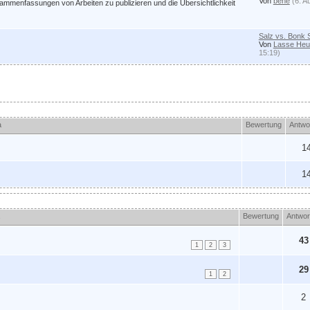
Von
bene
(6. A
sammenfassungen von Arbeiten zu publizieren und die Übersichtlichkeit
Salz vs. Bonk 
Von
Lasse Heu
15:19)
a
Bewertung
Antwo
1
1
a
Bewertung
Antwor
43
1
2
3
29
1
2
2