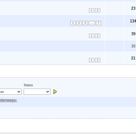
23
1
2
13
1
2
3
…
7
39
1
2
16
21
1
2
Status
nterwegs: