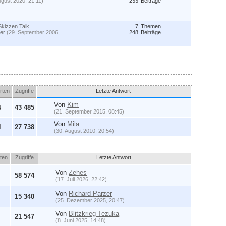
ugust 2020, 21:11)
233
Beiträge
Skizzen Talk
7
Themen
er
(29. September 2006,
248
Beiträge
rten
Zugriffe
Letzte Antwort
Von
Kim
4
43 485
(21. September 2015, 08:45)
Von
Mila
4
27 738
(30. August 2010, 20:54)
ten
Zugriffe
Letzte Antwort
Von
Zehes
58 574
(17. Juli 2026, 22:42)
Von
Richard Parzer
15 340
(25. Dezember 2025, 20:47)
Von
Blitzkrieg Tezuka
21 547
(8. Juni 2025, 14:48)