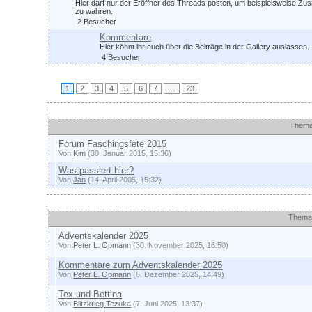
Hier darf nur der Eröffner des Threads posten, um beispielsweise Zu
zu wahren.
2 Besucher
Kommentare
Hier könnt ihr euch über die Beiträge in der Gallery auslassen.
4 Besucher
1
2
3
4
5
6
7
…
23
Ankündigungen und wichtige Themen
Them
Forum Faschingsfete 2015
Von
Kim
(30. Januar 2015, 15:36)
Was passiert hier?
Von
Jan
(14. April 2005, 15:32)
Themen
Them
Adventskalender 2025
Von
Peter L. Opmann
(30. November 2025, 16:50)
Kommentare zum Adventskalender 2025
Von
Peter L. Opmann
(6. Dezember 2025, 14:49)
Tex und Bettina
Von
Blitzkrieg Tezuka
(7. Juni 2025, 13:37)