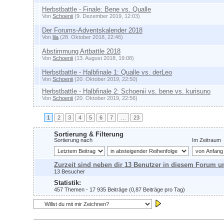
Herbstbattle - Finale: Bene vs. Qualle
Von
Schoenii
(9. Dezember 2019, 12:03)
Der Forums-Adventskalender 2018
Von
lila
(28. Oktober 2018, 22:46)
Abstimmung Artbattle 2018
Von
Schoenii
(13. August 2018, 19:08)
Herbstbattle - Halbfinale 1: Qualle vs. derLeo
Von
Schoenii
(20. Oktober 2019, 22:50)
Herbstbattle - Halbfinale 2: Schoenii vs. bene vs. kurisuno
Von
Schoenii
(20. Oktober 2019, 22:56)
1
2
3
4
5
6
7
…
23
Sortierung & Filterung
Sortierung nach
Im Zeitraum
Zurzeit sind neben dir 13 Benutzer in diesem Forum u
13 Besucher
Statistik:
457 Themen - 17 935 Beiträge (0,87 Beiträge pro Tag)