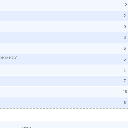
12
2
0
3
6
henbleibt?
5
1
7
16
6
Status