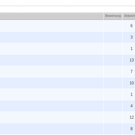
Bewertung
Antwor
6
3
1
13
7
10
1
4
12
8