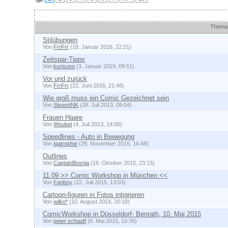
Themen
Thema
Stilübungen
Von
FrrFrr
(18. Januar 2016, 22:21)
Zeitspar-Tipps
Von
kurisuno
(3. Januar 2019, 09:51)
Vor und zurück
Von
FrrFrr
(22. Juni 2016, 21:48)
Wie groß muss ein Comic Gezeichnet sein
Von
SteamINK
(28. Juli 2013, 09:04)
Frauen Haare
Von
Woubel
(4. Juli 2013, 14:00)
Speedlines - Auto in Bewegung
Von
iqatrophie
(28. November 2015, 16:48)
Outlines
Von
CaptainBosnia
(16. Oktober 2015, 23:15)
11.09 >> Comic Workshop in München <<
Von
Fanboy
(22. Juli 2015, 13:03)
Cartoon-figuren in Fotos intigrieren
Von
wilko*
(10. August 2014, 20:18)
ComicWorkshop in Düsseldorf- Benrath, 10. Mai 2015
Von
peter schaaff
(6. Mai 2015, 10:39)