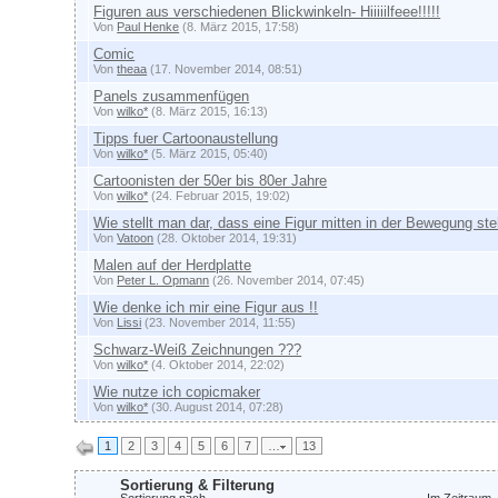
Figuren aus verschiedenen Blickwinkeln- Hiiiiilfeee!!!!!
Von
Paul Henke
(8. März 2015, 17:58)
Comic
Von
theaa
(17. November 2014, 08:51)
Panels zusammenfügen
Von
wilko*
(8. März 2015, 16:13)
Tipps fuer Cartoonaustellung
Von
wilko*
(5. März 2015, 05:40)
Cartoonisten der 50er bis 80er Jahre
Von
wilko*
(24. Februar 2015, 19:02)
Wie stellt man dar, dass eine Figur mitten in der Bewegung ste
Von
Vatoon
(28. Oktober 2014, 19:31)
Malen auf der Herdplatte
Von
Peter L. Opmann
(26. November 2014, 07:45)
Wie denke ich mir eine Figur aus !!
Von
Lissi
(23. November 2014, 11:55)
Schwarz-Weiß Zeichnungen ???
Von
wilko*
(4. Oktober 2014, 22:02)
Wie nutze ich copicmaker
Von
wilko*
(30. August 2014, 07:28)
1
2
3
4
5
6
7
…
13
Sortierung & Filterung
Sortierung nach
Im Zeitraum