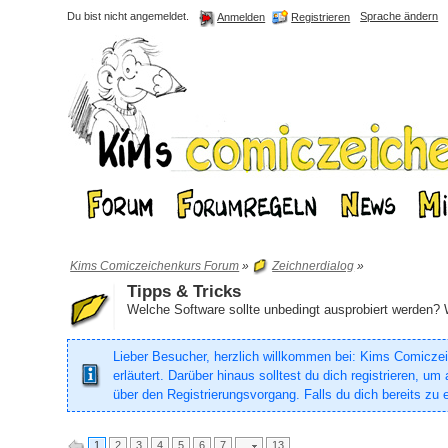
Du bist nicht angemeldet.
Sprache ändern
Registrieren
Anmelden
Kims Comiczeichenkurs Forum
»
Zeichnerdialog
»
Tipps & Tricks
Welche Software sollte unbedingt ausprobiert werden? 
Lieber Besucher, herzlich willkommen bei: Kims Comiczeich
erläutert. Darüber hinaus solltest du dich registrieren, 
über den Registrierungsvorgang. Falls du dich bereits zu e
1
2
3
4
5
6
7
…
13