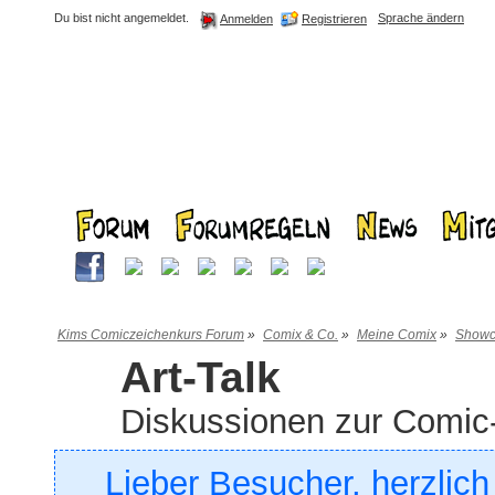
Du bist nicht angemeldet.
Sprache ändern
Registrieren
Anmelden
Kims Comiczeichenkurs Forum
»
Comix & Co.
»
Meine Comix
»
Showc
Art-Talk
Diskussionen zur Comi
Lieber Besucher, herzlic