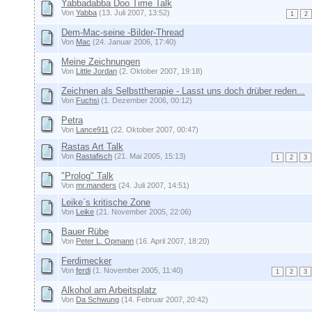
Yabbadabba Doo Time Talk
Von
Yabba
(13. Juli 2007, 13:52)
1
2
Dem-Mac-seine -Bilder-Thread
Von
Mac
(24. Januar 2006, 17:40)
Meine Zeichnungen
Von
Little Jordan
(2. Oktober 2007, 19:18)
Zeichnen als Selbsttherapie - Lasst uns doch drüber reden...
Von
Fuchsi
(1. Dezember 2006, 00:12)
Petra
Von
Lance911
(22. Oktober 2007, 00:47)
Rastas Art Talk
Von
Rastafisch
(21. Mai 2005, 15:13)
1
2
3
"Prolog" Talk
Von
mr.manders
(24. Juli 2007, 14:51)
Leike`s kritische Zone
Von
Leike
(21. November 2005, 22:06)
Bauer Rübe
Von
Peter L. Opmann
(16. April 2007, 18:20)
Ferdimecker
Von
ferdi
(1. November 2005, 11:40)
1
2
3
Alkohol am Arbeitsplatz
Von
Da Schwung
(14. Februar 2007, 20:42)