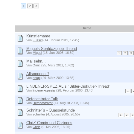
1
2
3
Themen
Thema
Künstlername
Von
Fussel
(14. Januar 2019, 12:45)
Miguels Senfdazugeb-Thread
Von
Miguel
(15. Juni 2005, 16:59)
1
2
3
Mal sehn...
Von
Omitt
(25. März 2011, 18:02)
Allsoooooo °!
Von
snupi
(29. März 2009, 13:35)
LINDENER-SPEZIAL´s "Bilder-Diskutier-Thread"
Von
lindener-spezial
(28. Februar 2006, 13:45)
1
Defenestrator-Talk
Von
Defenestrator
(14. August 2008, 10:45)
Schnitter´s - Quasselstunde
Von
schnitter
(4. August 2005, 20:55)
1
2
3
Chriz' Comix und Cartoons
Von
Chriz
(9. Mai 2006, 13:25)