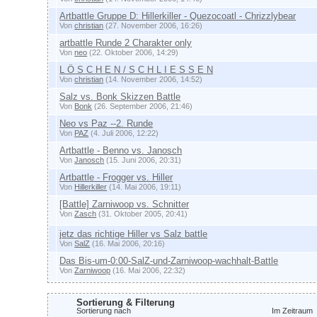
Artbattle Gruppe D: Hillerkiller - Quezocoatl - Chrizzlybear
Von
christian
(27. November 2006, 16:26)
artbattle Runde 2 Charakter only
Von
neo
(22. Oktober 2006, 14:29)
L Ö S C H E N / S C H L I E S S E N
Von
christian
(14. November 2006, 14:52)
Salz vs. Bonk Skizzen Battle
Von
Bonk
(26. September 2006, 21:46)
Neo vs Paz --2. Runde
Von
PAZ
(4. Juli 2006, 12:22)
Artbattle - Benno vs. Janosch
Von
Janosch
(15. Juni 2006, 20:31)
Artbattle - Frogger vs. Hiller
Von
Hillerkiller
(14. Mai 2006, 19:11)
[Battle] Zarniwoop vs. Schnitter
Von
Zasch
(31. Oktober 2005, 20:41)
jetz das richtige Hiller vs Salz battle
Von
SalZ
(16. Mai 2006, 20:16)
Das Bis-um-0:00-SalZ-und-Zarniwoop-wachhalt-Battle
Von
Zarniwoop
(16. Mai 2006, 22:32)
Sortierung & Filterung
Sortierung nach
Im Zeitraum