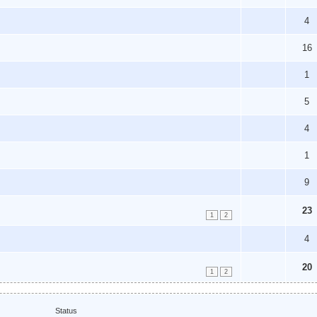
4
16
1
5
4
1
9
23
1
2
4
20
1
2
Status