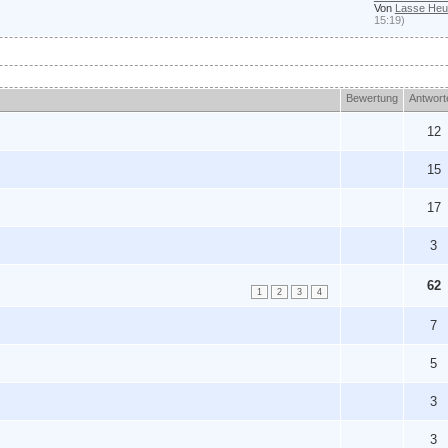
Von
Lasse Heu
15:19)
Bewertung
Antwort
12
15
17
3
62
1
2
3
4
7
5
3
3