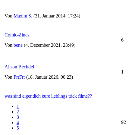
Von
Maxim S.
(31. Januar 2014, 17:24)
Comic-Zines
6
Von
bene
(4. Dezember 2021, 23:49)
Alison Bechdel
1
Von
FrrFrr
(18. Januar 2026, 00:23)
was sind eigentlich eure lieblings trick filme??
1
2
3
92
4
5