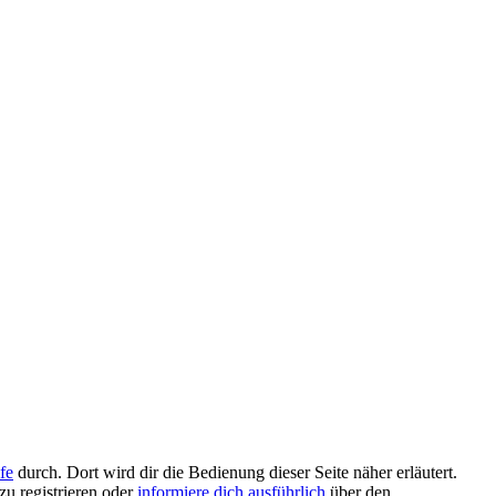
fe
durch. Dort wird dir die Bedienung dieser Seite näher erläutert.
zu registrieren oder
informiere dich ausführlich
über den