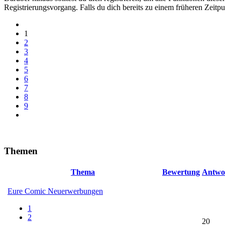
Registrierungsvorgang. Falls du dich bereits zu einem früheren Zeitpun
1
2
3
4
5
6
7
8
9
Themen
Thema
Bewertung
Antwo
Eure Comic Neuerwerbungen
1
2
20