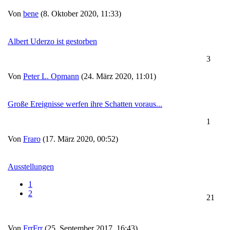
Von
bene
(8. Oktober 2020, 11:33)
Albert Uderzo ist gestorben
3
Von
Peter L. Opmann
(24. März 2020, 11:01)
Große Ereignisse werfen ihre Schatten voraus...
1
Von
Fraro
(17. März 2020, 00:52)
Ausstellungen
1
2
21
Von
FrrFrr
(25. September 2017, 16:43)