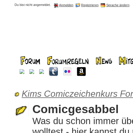
Du bist nicht angemeldet.
Registrieren
Sprache ändern
Anmelden
Kims Comiczeichenkurs Fo
Comicgesabbel
Was du schon immer übe
wolltest - hier kannst d