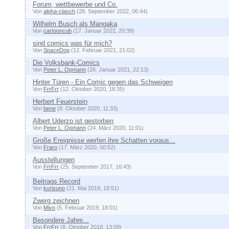
Forum, wettbewerbe und Co.
Von
alpha-clasch
(28. September 2022, 06:44)
Wilhelm Busch als Mangaka
Von
cartooncub
(17. Januar 2022, 20:39)
sind comics was für mich?
Von
SpaceDog
(12. Februar 2021, 21:02)
Die Volksbank-Comics
Von
Peter L. Opmann
(26. Januar 2021, 22:13)
Hinter Türen - Ein Comic gegen das Schweigen
Von
FrrFrr
(12. Oktober 2020, 18:35)
Herbert Feuerstein
Von
bene
(8. Oktober 2020, 11:33)
Albert Uderzo ist gestorben
Von
Peter L. Opmann
(24. März 2020, 11:01)
Große Ereignisse werfen ihre Schatten voraus...
Von
Fraro
(17. März 2020, 00:52)
Ausstellungen
Von
FrrFrr
(25. September 2017, 16:43)
Beitrags Record
Von
kurisuno
(21. Mai 2019, 18:51)
Zwerg zeichnen
Von
Mivo
(5. Februar 2019, 18:01)
Besondere Jahre...
Von
FrrFrr
(8. Oktober 2018, 13:09)