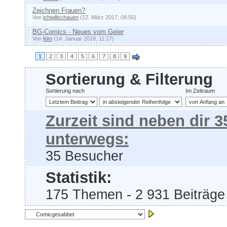
Zeichnen Frauen?
Von
ichwillschauen
(12. März 2017, 08:56)
BG-Comics - Neues vom Geier
Von
Kim
(14. Januar 2018, 11:17)
1
2
3
4
5
6
7
8
9
Sortierung & Filterung
Sortierung nach
Im Zeitraum
Zurzeit sind neben dir 
unterwegs:
35 Besucher
Statistik:
175 Themen - 2 931 Beiträge 