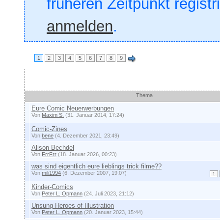
früheren Zeitpunkt registr
anmelden
.
1
2
3
4
5
6
7
8
9
Themen
Thema
Eure Comic Neuerwerbungen
Von
Maxim S.
(31. Januar 2014, 17:24)
Comic-Zines
Von
bene
(4. Dezember 2021, 23:49)
Alison Bechdel
Von
FrrFrr
(18. Januar 2026, 00:23)
was sind eigentlich eure lieblings trick filme??
Von
mili1994
(6. Dezember 2007, 19:07)
1
Kinder-Comics
Von
Peter L. Opmann
(24. Juli 2023, 21:12)
Unsung Heroes of Illustration
Von
Peter L. Opmann
(20. Januar 2023, 15:44)