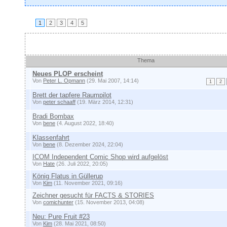
1
2
3
4
5
Themen
Thema
Neues PLOP erscheint
Von
Peter L. Opmann
(29. Mai 2007, 14:14)
1
2
Brett der tapfere Raumpilot
Von
peter schaaff
(19. März 2014, 12:31)
Bradi Bombax
Von
bene
(4. August 2022, 18:40)
Klassenfahrt
Von
bene
(8. Dezember 2024, 22:04)
ICOM Independent Comic Shop wird aufgelöst
Von
Hate
(26. Juli 2022, 20:05)
König Flatus in Güllerup
Von
Kim
(11. November 2021, 09:16)
Zeichner gesucht für FACTS & STORIES
Von
comichunter
(15. November 2013, 04:08)
Neu: Pure Fruit #23
Von
Kim
(28. Mai 2021, 08:50)