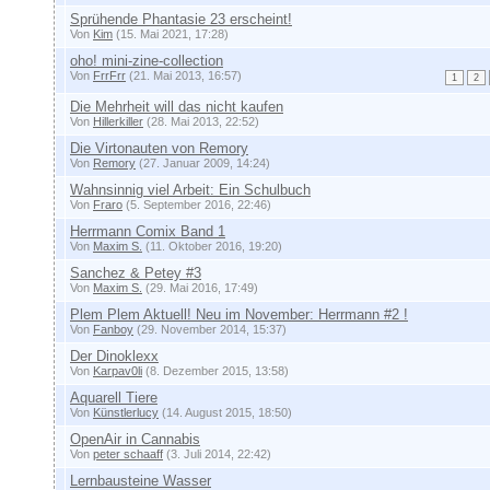
Sprühende Phantasie 23 erscheint!
Von
Kim
(15. Mai 2021, 17:28)
oho! mini-zine-collection
Von
FrrFrr
(21. Mai 2013, 16:57)
1
2
Die Mehrheit will das nicht kaufen
Von
Hillerkiller
(28. Mai 2013, 22:52)
Die Virtonauten von Remory
Von
Remory
(27. Januar 2009, 14:24)
Wahnsinnig viel Arbeit: Ein Schulbuch
Von
Fraro
(5. September 2016, 22:46)
Herrmann Comix Band 1
Von
Maxim S.
(11. Oktober 2016, 19:20)
Sanchez & Petey #3
Von
Maxim S.
(29. Mai 2016, 17:49)
Plem Plem Aktuell! Neu im November: Herrmann #2 !
Von
Fanboy
(29. November 2014, 15:37)
Der Dinoklexx
Von
Karpav0li
(8. Dezember 2015, 13:58)
Aquarell Tiere
Von
Künstlerlucy
(14. August 2015, 18:50)
OpenAir in Cannabis
Von
peter schaaff
(3. Juli 2014, 22:42)
Lernbausteine Wasser