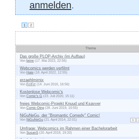
anmelden
.
1
2
Themen
Thema
Das große PLOP-Archiv (im Aufbau)
Von
bene
(17. Mai 2023, 22:56)
Webcomics werden verfilmt
Von
Hate
(18. April 2022, 12:55)
erzaehlmirnix
Von
FrrFrr
(14. Juni 2016, 16:56)
Kostenlose Webcomic's
Von
Comic's G
(23. Juli 2020, 15:11)
freies Webcomic-Projekt Knuud und Ksavver
Von
Comic-Ding
(28. Juni 2019, 10:55)
NiGuNeGu, der "Bromantic Comedy" Comic!
Von
NiGuNeGu
(21. April 2014, 22:01)
1
Umfrage: Webcomics im Rahmen einer Bachelorarbeit
Von
SusanS
(20. April 2018, 19:20)