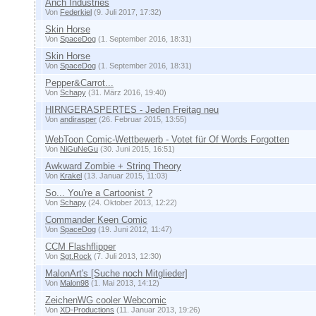
Anch Industries
Von
Federkiel
(9. Juli 2017, 17:32)
Skin Horse
Von
SpaceDog
(1. September 2016, 18:31)
Skin Horse
Von
SpaceDog
(1. September 2016, 18:31)
Pepper&Carrot...
Von
Schapy
(31. März 2016, 19:40)
HIRNGERASPERTES - Jeden Freitag neu
Von
andirasper
(26. Februar 2015, 13:55)
WebToon Comic-Wettbewerb - Votet für Of Words Forgotten
Von
NiGuNeGu
(30. Juni 2015, 16:51)
Awkward Zombie + String Theory
Von
Krakel
(13. Januar 2015, 11:03)
So... You're a Cartoonist ?
Von
Schapy
(24. Oktober 2013, 12:22)
Commander Keen Comic
Von
SpaceDog
(19. Juni 2012, 11:47)
CCM Flashflipper
Von
Sgt.Rock
(7. Juli 2013, 12:30)
MalonArt's [Suche noch Mitglieder]
Von
Malon98
(1. Mai 2013, 14:12)
ZeichenWG cooler Webcomic
Von
XD-Productions
(11. Januar 2013, 19:26)