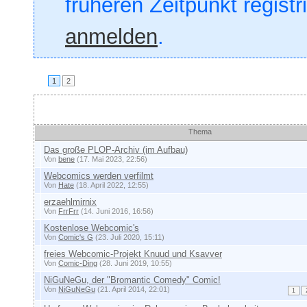
früheren Zeitpunkt registr
anmelden
.
1
2
Themen
Thema
Das große PLOP-Archiv (im Aufbau)
Von
bene
(17. Mai 2023, 22:56)
Webcomics werden verfilmt
Von
Hate
(18. April 2022, 12:55)
erzaehlmirnix
Von
FrrFrr
(14. Juni 2016, 16:56)
Kostenlose Webcomic's
Von
Comic's G
(23. Juli 2020, 15:11)
freies Webcomic-Projekt Knuud und Ksavver
Von
Comic-Ding
(28. Juni 2019, 10:55)
NiGuNeGu, der "Bromantic Comedy" Comic!
Von
NiGuNeGu
(21. April 2014, 22:01)
1