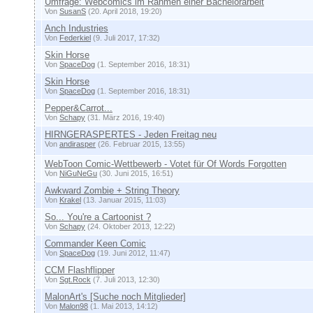
Umfrage: Webcomics im Rahmen einer Bachelorarbeit
Von
SusanS
(20. April 2018, 19:20)
Anch Industries
Von
Federkiel
(9. Juli 2017, 17:32)
Skin Horse
Von
SpaceDog
(1. September 2016, 18:31)
Skin Horse
Von
SpaceDog
(1. September 2016, 18:31)
Pepper&Carrot...
Von
Schapy
(31. März 2016, 19:40)
HIRNGERASPERTES - Jeden Freitag neu
Von
andirasper
(26. Februar 2015, 13:55)
WebToon Comic-Wettbewerb - Votet für Of Words Forgotten
Von
NiGuNeGu
(30. Juni 2015, 16:51)
Awkward Zombie + String Theory
Von
Krakel
(13. Januar 2015, 11:03)
So... You're a Cartoonist ?
Von
Schapy
(24. Oktober 2013, 12:22)
Commander Keen Comic
Von
SpaceDog
(19. Juni 2012, 11:47)
CCM Flashflipper
Von
Sgt.Rock
(7. Juli 2013, 12:30)
MalonArt's [Suche noch Mitglieder]
Von
Malon98
(1. Mai 2013, 14:12)