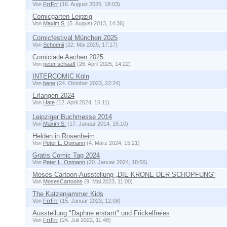
Von
FrrFrr
(16. August 2025, 18:03)
Comicgarten Leipzig
Von
Maxim S.
(5. August 2013, 14:36)
Comicfestival München 2025
Von
Schoenii
(22. Mai 2025, 17:17)
Comiciade Aachen 2025
Von
peter schaaff
(26. April 2025, 14:22)
INTERCOMIC Köln
Von
bene
(24. Oktober 2023, 22:24)
Erlangen 2024
Von
Hate
(12. April 2024, 16:11)
Leipziger Buchmesse 2014
Von
Maxim S.
(17. Januar 2014, 15:10)
Helden in Rosenheim
Von
Peter L. Opmann
(4. März 2024, 15:21)
Gratis Comic Tag 2024
Von
Peter L. Opmann
(20. Januar 2024, 18:56)
Moses Cartoon-Ausstellung „DIE KRONE DER SCHÖPFUNG“
Von
MosesCartoons
(9. Mai 2023, 11:00)
The Katzenjammer Kids
Von
FrrFrr
(15. Januar 2023, 12:08)
Ausstellung "Daphne erstarrt" und Frickelfreies
Von
FrrFrr
(24. Juli 2022, 11:48)