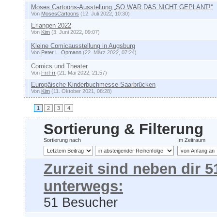
Moses Cartoons-Ausstellung „SO WAR DAS NICHT GEPLANT!“
Von
MosesCartoons
(12. Juli 2022, 10:30)
Erlangen 2022
Von
Kim
(3. Juni 2022, 09:07)
Kleine Comicausstellung in Augsburg
Von
Peter L. Opmann
(22. März 2022, 07:24)
Comics und Theater
Von
FrrFrr
(21. Mai 2022, 21:57)
Europäische Kinderbuchmesse Saarbrücken
Von
Kim
(11. Oktober 2021, 08:28)
1
2
3
4
Sortierung & Filterung
Sortierung nach
Im Zeitraum
Zurzeit sind neben dir 
unterwegs:
51 Besucher