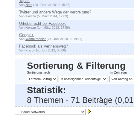
Tapas
Von
Hate
(20. Februar 2019, 15:28)
Twitter und andere Wege der Verbreitung?
Von
Kiwazo
(5. März 2014, 12:09)
Urheberrecht bei Facebook
Von
Kiwazo
(14. März 2013, 17:56)
Google+
Von
Wandkrabbler
(21. Januar 2013, 19:11)
Facebook als Vertriebsweg?
Von
Fraro
(10. Juni 2012, 00:06)
Sortierung & Filterung
Sortierung nach
Im Zeitraum
Statistik:
8 Themen - 71 Beiträge (0,01