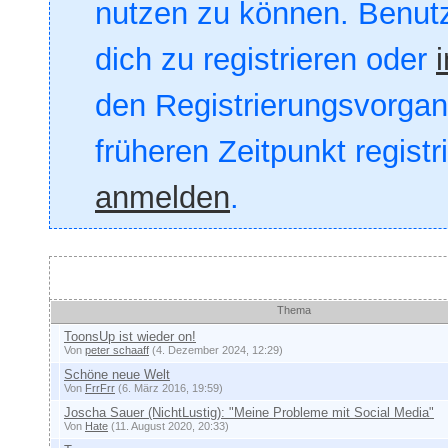
nutzen zu können. Benut
dich zu registrieren oder
den Registrierungsvorgang
früheren Zeitpunkt registr
anmelden
.
Themen
Thema
ToonsUp ist wieder on!
Von
peter schaaff
(4. Dezember 2024, 12:29)
Schöne neue Welt
Von
FrrFrr
(6. März 2016, 19:59)
Joscha Sauer (NichtLustig): "Meine Probleme mit Social Media"
Von
Hate
(11. August 2020, 20:33)