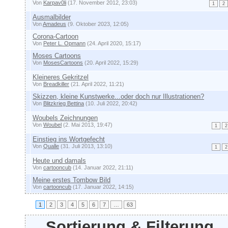
Von
Karpav0li
(17. November 2012, 23:03)
1
2
Ausmalbilder
Von
Amadeus
(9. Oktober 2023, 12:05)
Corona-Cartoon
Von
Peter L. Opmann
(24. April 2020, 15:17)
Moses Cartoons
Von
MosesCartoons
(20. April 2022, 15:29)
Kleineres Gekritzel
Von
Breadkiller
(21. April 2022, 11:21)
Skizzen, kleine Kunstwerke...oder doch nur Illustrationen?
Von
Blitzkrieg Bettina
(10. Juli 2022, 20:42)
Woubels Zeichnungen
Von
Woubel
(2. Mai 2013, 19:47)
1
2
Einstieg ins Wortgefecht
Von
Qualle
(31. Juli 2013, 13:10)
1
2
Heute und damals
Von
cartooncub
(14. Januar 2022, 21:11)
Meine erstes Tombow Bild
Von
cartooncub
(17. Januar 2022, 14:15)
1
2
3
4
5
6
7
…
63
Sortierung & Filterung