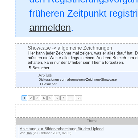
früheren Zeitpunkt registr
anmelden
.
Showcase -> allgemeine Zeichnungen
Hier kann jeder Zeichner mal zeigen, was er alles drauf hat. D
müssen die Werke allerdings in einem Anderen Bereich: um d
erhalten, kann nur der Urheber sein Thema fortsetzen.
5 Besucher
Art-Talk
Diskussionen zum allgemeinen-Zeichnen-Showcase
1 Besucher
1
2
3
4
5
6
7
…
63
Ankündigungen und wich
Thema
Anleitung zur Bildervorbereitung für den Upload
Von
Jan
(29. Oktober 2003, 02:03)