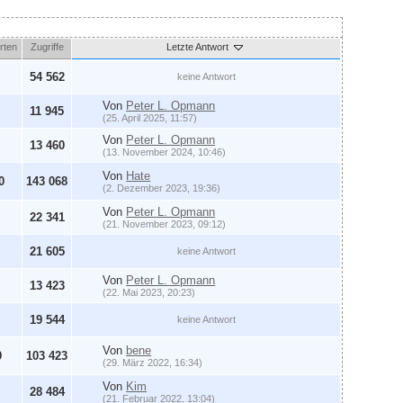
rten
Zugriffe
Letzte Antwort
54 562
keine Antwort
Von
Peter L. Opmann
11 945
(25. April 2025, 11:57)
Von
Peter L. Opmann
13 460
(13. November 2024, 10:46)
Von
Hate
0
143 068
(2. Dezember 2023, 19:36)
Von
Peter L. Opmann
22 341
(21. November 2023, 09:12)
21 605
keine Antwort
Von
Peter L. Opmann
13 423
(22. Mai 2023, 20:23)
19 544
keine Antwort
Von
bene
9
103 423
(29. März 2022, 16:34)
Von
Kim
28 484
(21. Februar 2022, 13:04)