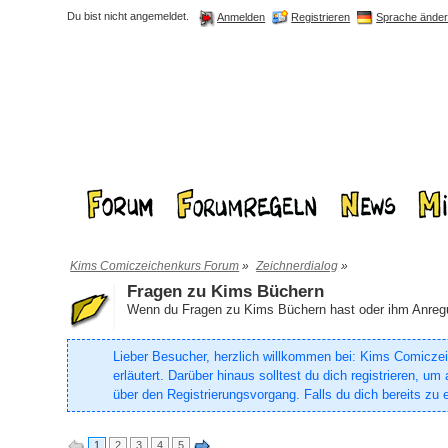
Du bist nicht angemeldet.
Registrieren
Sprache ände
Anmelden
Kims Comiczeichenkurs Forum
»
Zeichnerdialog
»
Fragen zu Kims Büchern
Wenn du Fragen zu Kims Büchern hast oder ihm Anregung
Lieber Besucher, herzlich willkommen bei: Kims Comiczeich
erläutert. Darüber hinaus solltest du dich registrieren, 
über den Registrierungsvorgang. Falls du dich bereits zu e
1
2
3
4
5