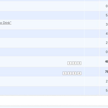
0
5
te Drink"
3
4
2
0
4
1
2
3
7
1
2
3
4
2
5