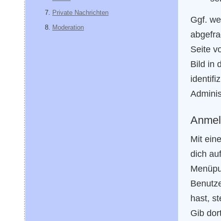
Private Nachrichten
Ggf. we
Moderation
abgefra
Seite v
Bild in
identif
Adminis
Anmel
Mit ein
dich au
Menüpu
Benutze
hast, st
Gib dor