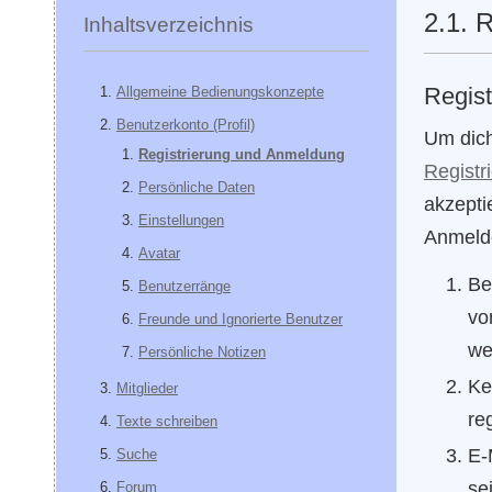
2.1. 
Inhaltsverzeichnis
Regist
Allgemeine Bedienungskonzepte
Benutzerkonto (Profil)
Um dich
Registrierung und Anmeldung
Registr
Persönliche Daten
akzepti
Einstellungen
Anmelde
Avatar
Be
Benutzerränge
vo
Freunde und Ignorierte Benutzer
we
Persönliche Notizen
Ke
Mitglieder
re
Texte schreiben
E-
Suche
se
Forum