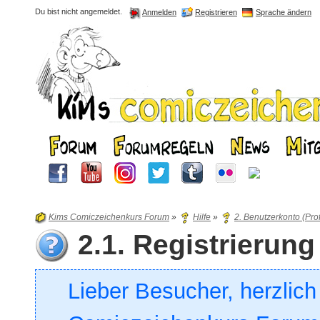
Du bist nicht angemeldet.
Registrieren
Sprache ändern
Anmelden
Kims Comiczeichenkurs Forum
»
Hilfe
»
2. Benutzerkonto (Prof
2.1. Registrieru
Lieber Besucher, herzlic