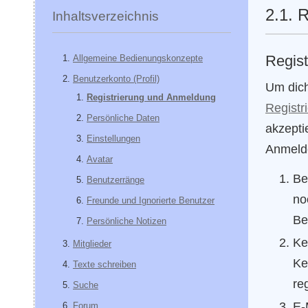
2.1. 
Inhaltsverzeichnis
Regist
Allgemeine Bedienungskonzepte
Benutzerkonto (Profil)
Um dich
Registrierung und Anmeldung
Registr
Persönliche Daten
akzepti
Einstellungen
Anmelde
Avatar
Be
Benutzerränge
no
Freunde und Ignorierte Benutzer
Be
Persönliche Notizen
Ke
Mitglieder
Ke
Texte schreiben
re
Suche
E-
Forum