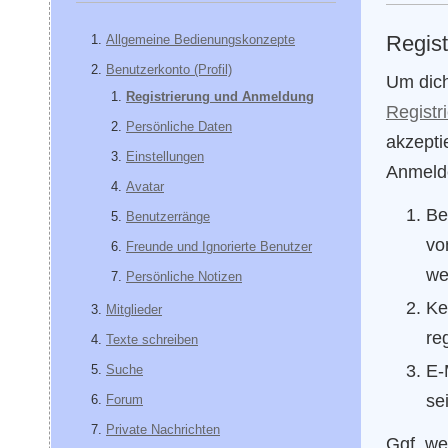
Regist
Allgemeine Bedienungskonzepte
Benutzerkonto (Profil)
Um dich
Registrierung und Anmeldung
Registr
Persönliche Daten
akzepti
Einstellungen
Anmelde
Avatar
Be
Benutzerränge
vo
Freunde und Ignorierte Benutzer
we
Persönliche Notizen
Ke
Mitglieder
re
Texte schreiben
E-
Suche
se
Forum
Private Nachrichten
Ggf. we