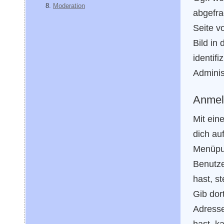
Moderation
abgefra
Seite v
Bild in
identif
Adminis
Anmel
Mit ein
dich au
Menüpu
Benutze
hast, st
Gib dor
Adresse
hast, k