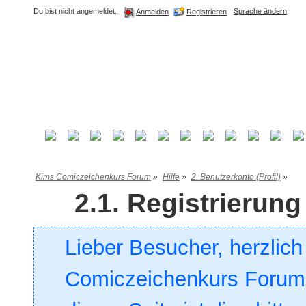
Du bist nicht angemeldet.
Sprache ändern
Registrieren
Anmelden
Kims Comiczeichenkurs Forum
»
Hilfe
»
2. Benutzerkonto (Profil)
»
2.1. Registrieru
Lieber Besucher, herzlic
Comiczeichenkurs Forum. 