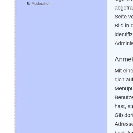
Moderation
abgefra
Seite v
Bild in
identif
Adminis
Anmel
Mit ein
dich au
Menüpu
Benutze
hast, st
Gib dor
Adresse
hast, k