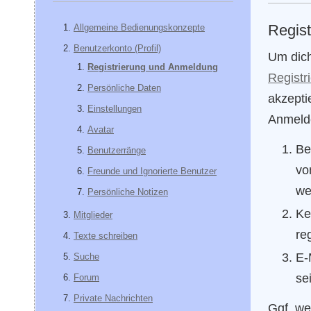
Regist
Allgemeine Bedienungskonzepte
Benutzerkonto (Profil)
Um dich
Registrierung und Anmeldung
Registr
Persönliche Daten
akzepti
Einstellungen
Anmelde
Avatar
Be
Benutzerränge
vo
Freunde und Ignorierte Benutzer
we
Persönliche Notizen
Ke
Mitglieder
re
Texte schreiben
E-
Suche
se
Forum
Private Nachrichten
Ggf. we