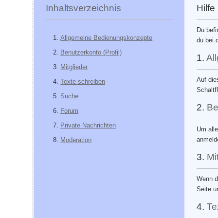
Inhaltsverzeichnis
Hilfe
Du befi
Allgemeine Bedienungskonzepte
du bei 
Benutzerkonto (Profil)
1.
Al
Mitglieder
Auf die
Texte schreiben
Schaltf
Suche
2.
Be
Forum
Private Nachrichten
Um alle
anmeld
Moderation
3.
Mi
Wenn du
Seite u
4.
Te