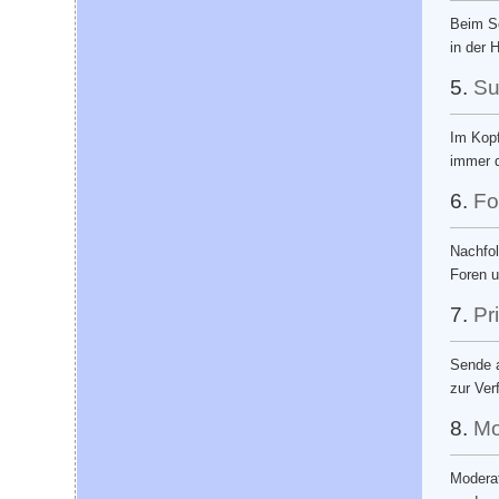
Beim Sc
in der 
5.
Su
Im Kopf
immer d
6.
Fo
Nachfol
Foren u
7.
Pr
Sende a
zur Ver
8.
Mo
Moderat