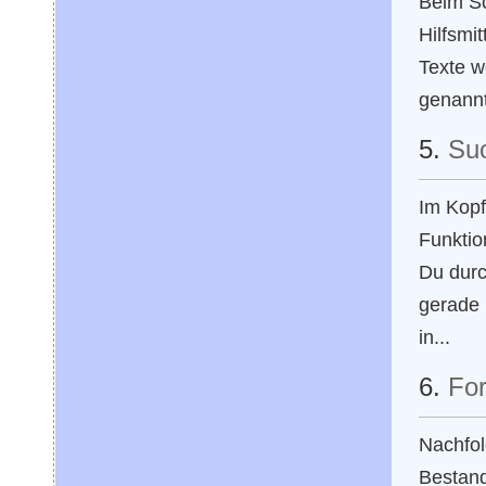
Beim Sc
Hilfsmi
Texte w
genannt
5.
Su
Im Kopf
Funktio
Du durc
gerade 
in...
6.
Fo
Nachfol
Bestand