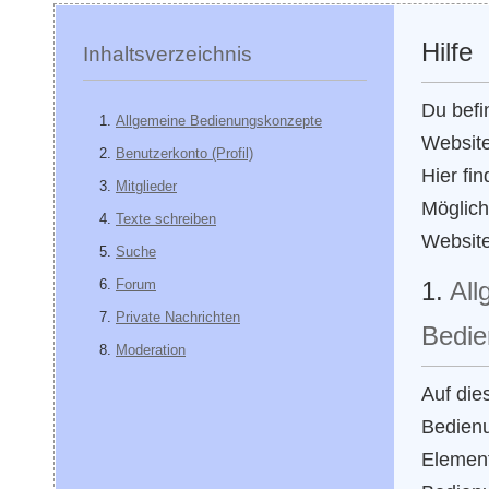
Hilfe
Inhaltsverzeichnis
Du befi
Allgemeine Bedienungskonzepte
Websit
Benutzerkonto (Profil)
Hier fi
Mitglieder
Möglich
Texte schreiben
Website
Suche
Forum
1.
All
Private Nachrichten
Bedie
Moderation
Auf die
Bedienu
Element