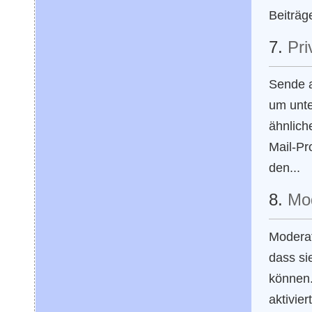
Beiträg
7.
Pri
Sende a
um unte
ähnlich
Mail-Pr
den...
8.
Mo
Moderat
dass si
können.
aktivier