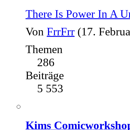
There Is Power In A U
Von
FrrFrr
(17. Februa
Themen
286
Beiträge
5 553
Kims Comicworksho