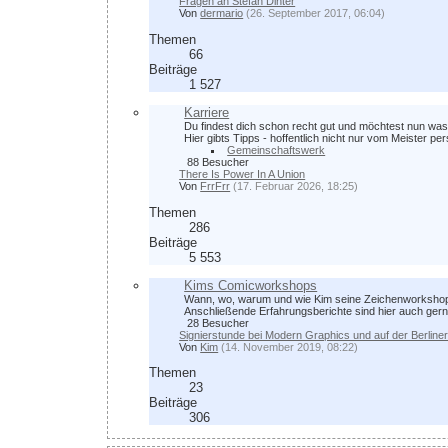
Fragen an Stefan Dinter
Von
dermario
(26. September 2017, 06:04)
Themen
66
Beiträge
1 527
Karriere
Du findest dich schon recht gut und möchtest nun was
Hier gibts Tipps - hoffentlich nicht nur vom Meister per
Gemeinschaftswerk
88 Besucher
There Is Power In A Union
Von
FrrFrr
(17. Februar 2026, 18:25)
Themen
286
Beiträge
5 553
Kims Comicworkshops
Wann, wo, warum und wie Kim seine Zeichenworkshops 
Anschließende Erfahrungsberichte sind hier auch gern
28 Besucher
Signierstunde bei Modern Graphics und auf der Berlin
Von
Kim
(14. November 2019, 08:22)
Themen
23
Beiträge
306