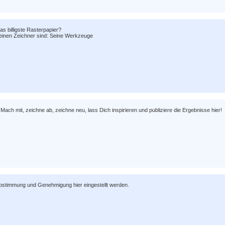
s billigste Rasterpapier?
r einen Zeichner sind: Seine Werkzeuge
ach mit, zeichne ab, zeichne neu, lass Dich inspirieren und publiziere die Ergebnisse hier!
 Abstimmung und Genehmigung hier eingestellt werden.