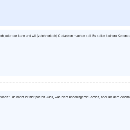
h jeder der kann und will (zeichnerisch) Gedanken machen soll. Es sollen kleinere Kettenc
trationen? Die könnt ihr hier posten. Alles, was nicht unbedingt mit Comics, aber mit dem Zeic