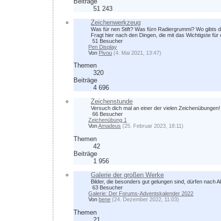
Beiträge
51 243
Zeichenwerkzeug
Was für nen Stift? Was fürn Radiergrummi? Wo gibts da
Fragt hier nach den Dingen, die mit das Wichtigste fü
51 Besucher
Pen Display
Von
Pivou
(4. Mai 2021, 13:47)
Themen
320
Beiträge
4 696
Zeichenstunde
Versuch dich mal an einer der vielen Zeichenübungen! M
66 Besucher
Zeichenübung 1
Von
Amadeus
(25. Februar 2023, 18:11)
Themen
42
Beiträge
1 956
Galerie der großen Werke
Bilder, die besonders gut gelungen sind, dürfen nach
63 Besucher
Galerie: Der Forums-Adventskalender 2022
Von
bene
(24. Dezember 2022, 11:03)
Themen
21