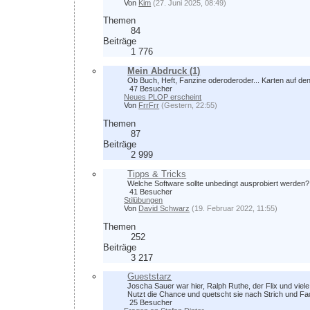
Von
Kim
(27. Juni 2025, 08:49)
Themen
84
Beiträge
1 776
Mein Abdruck
(1)
Ob Buch, Heft, Fanzine oderoderoder... Karten auf den
47 Besucher
Neues PLOP erscheint
Von
FrrFrr
(Gestern, 22:55)
Themen
87
Beiträge
2 999
Tipps & Tricks
Welche Software sollte unbedingt ausprobiert werden?
41 Besucher
Stilübungen
Von
David Schwarz
(19. Februar 2022, 11:55)
Themen
252
Beiträge
3 217
Gueststarz
Joscha Sauer war hier, Ralph Ruthe, der Flix und vie
Nutzt die Chance und quetscht sie nach Strich und Fa
25 Besucher