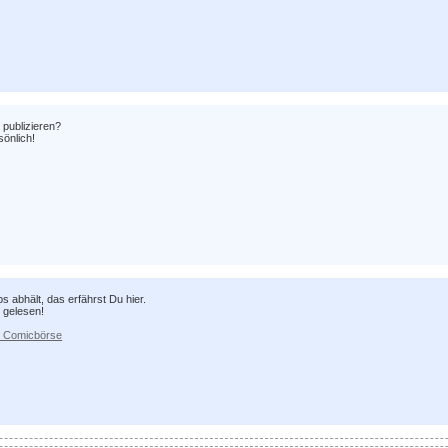
 publizieren?
sönlich!
abhält, das erfährst Du hier.
 gelesen!
er Comicbörse