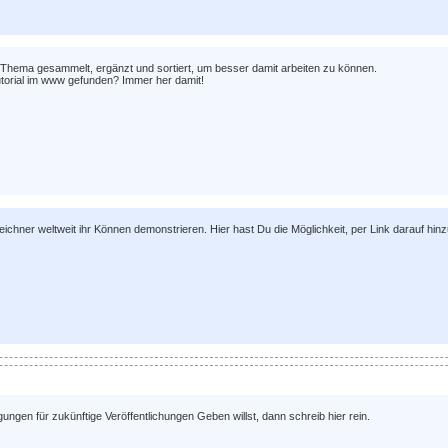
 Thema gesammelt, ergänzt und sortiert, um besser damit arbeiten zu können.
utorial im www gefunden? Immer her damit!
eichner weltweit ihr Können demonstrieren. Hier hast Du die Möglichkeit, per Link darauf hin
gen für zukünftige Veröffentlichungen Geben willst, dann schreib hier rein.