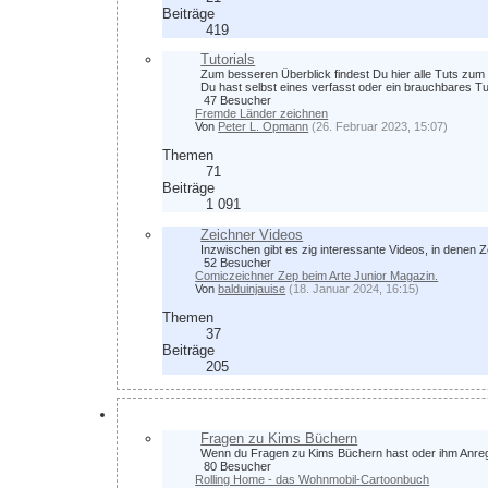
Beiträge
419
Tutorials
Zum besseren Überblick findest Du hier alle Tuts zum
Du hast selbst eines verfasst oder ein brauchbares T
47 Besucher
Fremde Länder zeichnen
Von
Peter L. Opmann
(26. Februar 2023, 15:07)
Themen
71
Beiträge
1 091
Zeichner Videos
Inzwischen gibt es zig interessante Videos, in denen Z
52 Besucher
Comiczeichner Zep beim Arte Junior Magazin.
Von
balduinjauise
(18. Januar 2024, 16:15)
Themen
37
Beiträge
205
Zeichnerdialog
Fragen zu Kims Büchern
Wenn du Fragen zu Kims Büchern hast oder ihm Anregun
80 Besucher
Rolling Home - das Wohnmobil-Cartoonbuch