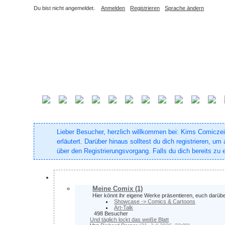
Du bist nicht angemeldet.
Anmelden
Registrieren
Sprache ändern
Lieber Besucher, herzlich willkommen bei: Kims Comiczeich
erläutert. Darüber hinaus solltest du dich registrieren, 
über den Registrierungsvorgang. Falls du dich bereits zu e
Comix & Co.
Meine Comix
(1)
Hier könnt ihr eigene Werke präsentieren, euch darü
Showcase -> Comics & Cartoons
Art-Talk
498 Besucher
Und täglich lockt das weiße Blatt