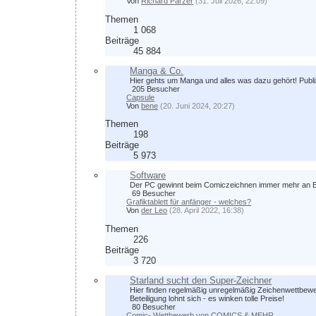
Von
Richard Parzer
(31. Juli 2026, 22:09)
Themen
1 068
Beiträge
45 884
Manga & Co.
Hier gehts um Manga und alles was dazu gehört! Publi
205 Besucher
Capsule
Von
bene
(20. Juni 2024, 20:27)
Themen
198
Beiträge
5 973
Software
Der PC gewinnt beim Comiczeichnen immer mehr an Bed
69 Besucher
Grafiktablett für anfänger - welches?
Von
der Leo
(28. April 2022, 16:38)
Themen
226
Beiträge
3 720
Starland sucht den Super-Zeichner
Hier finden regelmäßig unregelmäßig Zeichenwettbewer
Beteiligung lohnt sich - es winken tolle Preise!
80 Besucher
Comic- Wettbewerb von COMICS & MEHR