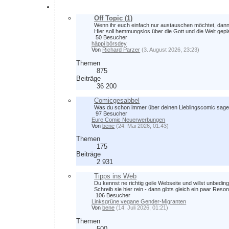
Plauschrunde
Off Topic
(1)
Wenn ihr euch einfach nur austauschen möchtet, dann 
Hier soll hemmungslos über die Gott und die Welt gep
50 Besucher
häppi börsdey
Von
Richard Parzer
(3. August 2026, 23:23)
Themen
875
Beiträge
36 200
Comicgesabbel
Was du schon immer über deinen Lieblingscomic sagen 
97 Besucher
Eure Comic Neuerwerbungen
Von
bene
(24. Mai 2026, 01:43)
Themen
175
Beiträge
2 931
Tipps ins Web
Du kennst ne richtig geile Webseite und willst unbedin
Schreib sie hier rein - dann gibts gleich ein paar Reso
106 Besucher
Linksgrüne vegane Gender-Migranten
Von
bene
(14. Juli 2026, 01:21)
Themen
500