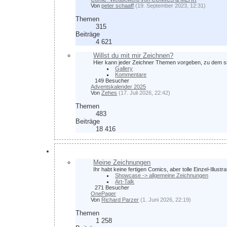
Von
peter schaaff
(19. September 2023, 12:31)
Themen
315
Beiträge
4 621
Willst du mit mir Zeichnen?
Hier kann jeder Zeichner Themen vorgeben, zu dem sic
Gallery
Kommentare
149 Besucher
Adventskalender 2025
Von
Zehes
(17. Juli 2026, 22:42)
Themen
483
Beiträge
18 416
Zeichnen im Allgemeinen
Meine Zeichnungen
Ihr habt keine fertigen Comics, aber tolle Einzel-Illus
Showcase -> allgemeine Zeichnungen
Art-Talk
271 Besucher
OnePager
Von
Richard Parzer
(1. Juni 2026, 22:19)
Themen
1 258