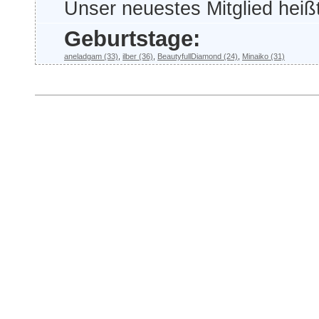
Unser neuestes Mitglied heiß
Geburtstage:
aneladgam (33)
,
ilber (36)
,
BeautyfullDiamond (24)
,
Minaiko (31)