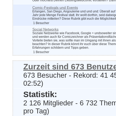
Oder möchtest Deinen Lieblingswebcomic vorstellen? Dann
Comic-Festivals und Events
Erlangen, San Diego, Angouleme und und und: Überall auf 
Jahr jede Menge Festival statt. Ihr wollt dorthin, seid dabe
Eindrücke mitteilen? Diese Rubrik gibt euch die Möglichkei
1 Besucher
Social Networks
Soziale Netzwerke wie Facebook, Google + undsoweiter si
und werden auch für Comiczeichner als Präsentationsfläch
Vorteile bieten sie, was sollte man im Umgang mit ihnen als
beachten? In dieser Rubrik könnt ihr euch über diese The
Erfahrungen schildern und Tipps geben.
1 Besucher
Zurzeit sind 673 Benutze
673 Besucher - Rekord: 41 45
02:52)
Statistik:
2 126 Mitglieder - 6 732 The
pro Tag)