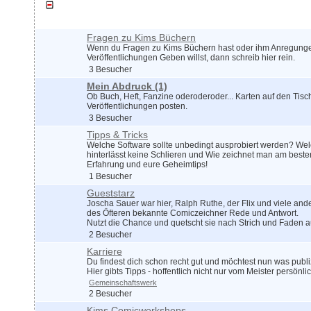
Zeichnerdialog
Fragen zu Kims Büchern
Wenn du Fragen zu Kims Büchern hast oder ihm Anregungen
Veröffentlichungen Geben willst, dann schreib hier rein.
3 Besucher
Mein Abdruck
(1)
Ob Buch, Heft, Fanzine oderoderoder... Karten auf den Tisc
Veröffentlichungen posten.
3 Besucher
Tipps & Tricks
Welche Software sollte unbedingt ausprobiert werden? W
hinterlässt keine Schlieren und Wie zeichnet man am besten
Erfahrung und eure Geheimtips!
1 Besucher
Gueststarz
Joscha Sauer war hier, Ralph Ruthe, der Flix und viele and
des Öfteren bekannte Comiczeichner Rede und Antwort.
Nutzt die Chance und quetscht sie nach Strich und Faden a
2 Besucher
Karriere
Du findest dich schon recht gut und möchtest nun was publ
Hier gibts Tipps - hoffentlich nicht nur vom Meister persönlic
Gemeinschaftswerk
2 Besucher
Kims Comicworkshops