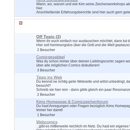
Wann, wo, warum und wie Kim seine Zeichenworkshops abhä
hier.
Anschließende Erfahrungsberichte sind hier auch gern gel
Plauschrunde
Off Topic
(2)
Wenn ihr euch einfach nur austauschen möchtet, dann tut d
Hier soll hemmungslos über die Gott und die Welt geplausc
2 Besucher
Comicgesabbel
Was du schon immer über deinen Lieblingscomic sagen wollt
über alle möglichen Comics diskutieren!
3 Besucher
Tipps ins Web
Du kennst ne richtig geile Webseite und willst unbedingt, da
besucht?
Schreib sie hier rein - dann gibts gleich ein paar Resonanz
2 Besucher
Kims Homepage & Comiczeichenforum
Du hast Anregungen oder Fragen bezüglich Kims Homepag
Immer her damit!
1 Besucher
Webcomics
...gibt es mittlerweile reichlich im Netz. Du hast ein eigen