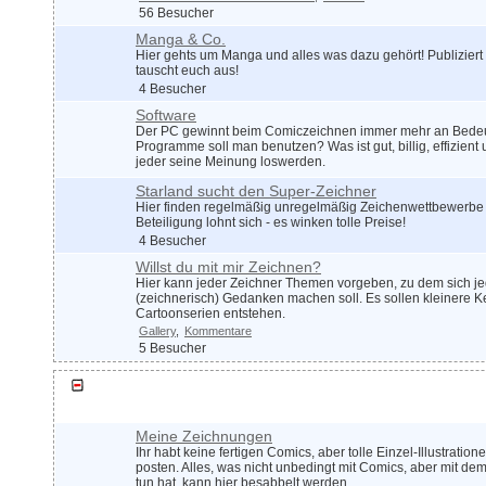
56 Besucher
Manga & Co.
Hier gehts um Manga und alles was dazu gehört! Publizier
tauscht euch aus!
4 Besucher
Software
Der PC gewinnt beim Comiczeichnen immer mehr an Bede
Programme soll man benutzen? Was ist gut, billig, effizient
jeder seine Meinung loswerden.
Starland sucht den Super-Zeichner
Hier finden regelmäßig unregelmäßig Zeichenwettbewerbe s
Beteiligung lohnt sich - es winken tolle Preise!
4 Besucher
Willst du mit mir Zeichnen?
Hier kann jeder Zeichner Themen vorgeben, zu dem sich jed
(zeichnerisch) Gedanken machen soll. Es sollen kleinere K
Cartoonserien entstehen.
Gallery
Kommentare
5 Besucher
Zeichnen im Allgemeinen
Meine Zeichnungen
Ihr habt keine fertigen Comics, aber tolle Einzel-Illustration
posten. Alles, was nicht unbedingt mit Comics, aber mit de
tun hat, kann hier besabbelt werden.