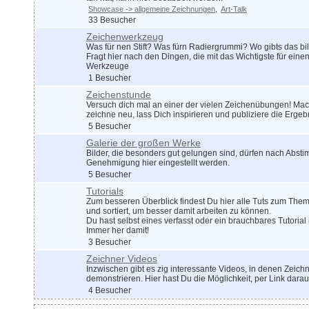
Showcase -> allgemeine Zeichnungen
Art-Talk
33 Besucher
Zeichenwerkzeug
Was für nen Stift? Was fürn Radiergrummi? Wo gibts das bil
Fragt hier nach den Dingen, die mit das Wichtigste für eine
Werkzeuge
1 Besucher
Zeichenstunde
Versuch dich mal an einer der vielen Zeichenübungen! Mach
zeichne neu, lass Dich inspirieren und publiziere die Ergeb
5 Besucher
Galerie der großen Werke
Bilder, die besonders gut gelungen sind, dürfen nach Abs
Genehmigung hier eingestellt werden.
5 Besucher
Tutorials
Zum besseren Überblick findest Du hier alle Tuts zum The
und sortiert, um besser damit arbeiten zu können.
Du hast selbst eines verfasst oder ein brauchbares Tutori
Immer her damit!
3 Besucher
Zeichner Videos
Inzwischen gibt es zig interessante Videos, in denen Zeich
demonstrieren. Hier hast Du die Möglichkeit, per Link dara
4 Besucher