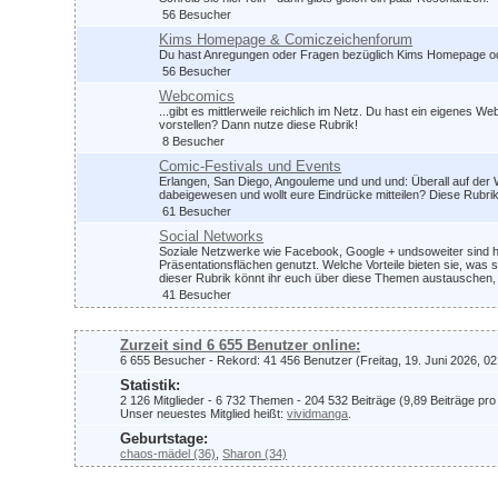
56 Besucher
Kims Homepage & Comiczeichenforum
Du hast Anregungen oder Fragen bezüglich Kims Homepage od
56 Besucher
Webcomics
...gibt es mittlerweile reichlich im Netz. Du hast ein eigene
vorstellen? Dann nutze diese Rubrik!
8 Besucher
Comic-Festivals und Events
Erlangen, San Diego, Angouleme und und und: Überall auf der Wel
dabeigewesen und wollt eure Eindrücke mitteilen? Diese Rubrik 
61 Besucher
Social Networks
Soziale Netzwerke wie Facebook, Google + undsoweiter sind h
Präsentationsflächen genutzt. Welche Vorteile bieten sie, was 
dieser Rubrik könnt ihr euch über diese Themen austauschen,
41 Besucher
Zurzeit sind 6 655 Benutzer online:
6 655 Besucher - Rekord: 41 456 Benutzer (Freitag, 19. Juni 2026, 02
Statistik:
2 126 Mitglieder - 6 732 Themen - 204 532 Beiträge (9,89 Beiträge pro
Unser neuestes Mitglied heißt:
vividmanga
.
Geburtstage:
chaos-mädel (36)
,
Sharon (34)