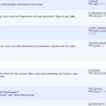
Capsule
Von
bene
(20. 
re Zeichnungen und tauscht euch aus!
Grafiktablett f
Von
der Leo
(2
 Doch welche Programme soll man benutzen? Was ist gut, billig,
.
Comic- Wettb
Von
peter scha
.
12:31)
Adventskalend
Von
Zehes
(17.
der kann und will (zeichnerisch) Gedanken machen soll. Es sollen
OnePager
Von
Richard Pa
 Die könnt ihr hier posten. Alles, was nicht unbedingt mit Comics, aber
rden.
Pen Display
Von
Pivou
(4. 
ste Rasterpapier?
Zeichner sind: Seine Werkzeuge
Zeichenübung 