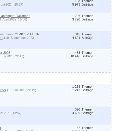
198
Themen
Juni 2024, 20:27)
5 973
Beiträge
ür anfänger - welches?
226
Themen
8. April 2022, 16:38)
3 720
Beiträge
ewerb von COMICS & MEHR
315
Themen
aff
(19. September 2023,
4 621
Beiträge
er 2025
483
Themen
 Juli 2026, 22:42)
18 416
Beiträge
1 258
Themen
rzer
(1. Juni 2026, 22:19)
51 243
Beiträge
320
Themen
Mai 2021, 13:47)
4 696
Beiträge
1
42
Themen