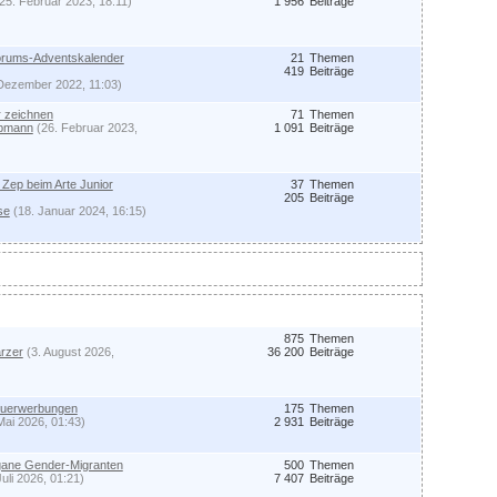
25. Februar 2023, 18:11)
1 956
Beiträge
Forums-Adventskalender
21
Themen
419
Beiträge
Dezember 2022, 11:03)
 zeichnen
71
Themen
Opmann
(26. Februar 2023,
1 091
Beiträge
Zep beim Arte Junior
37
Themen
205
Beiträge
se
(18. Januar 2024, 16:15)
875
Themen
rzer
(3. August 2026,
36 200
Beiträge
euerwerbungen
175
Themen
Mai 2026, 01:43)
2 931
Beiträge
gane Gender-Migranten
500
Themen
Juli 2026, 01:21)
7 407
Beiträge