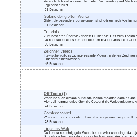
Versuch dich mal an einer der vielen Zeichenübungen! Mach mit,
Ergebnisse hier!
59 Besucher
Galerie der großen Werke
Bilder, die besonders gut gelungen sind, dürfen nach Abstimm
61 Besucher
Tutorials
Zum besseren Überblick findest Du hier alle Tuts zum Thema g
Du hast selbst eines verfasst oder ein brauchbares Tutorial 
58 Besucher
Zeichner Videos
Inzwischen gibt es zig interessante Videos, in denen Zeichner 
Link darauf hinzuweisen.
45 Besucher
Zeichnerdialog (1)
Plauschrunde
Off Topic
(1)
Wenn ihr euch einfach nur austauschen möchtet, dann tut das 
Hier soll hemmungslos über die Gott und die Welt geplauscht 
24 Besucher
Comicgesabbel
Was du schon immer über deinen Lieblingscomic sagen wolltest 
73 Besucher
Tipps ins Web
Du kennst ne richtig geile Webseite und willst unbedingt, dass 
Schreib sie hier rein - dann gibts gleich ein paar Resonanzen!