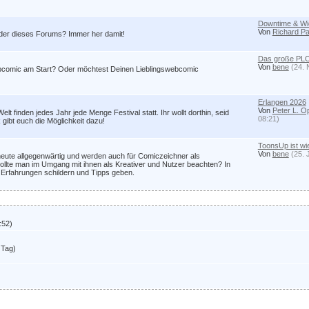
Downtime & Wie
Von
Richard Pa
er dieses Forums? Immer her damit!
Das große PLO
Von
bene
(24.
s Webcomic am Start? Oder möchtest Deinen Lieblingswebcomic
Erlangen 2026
Von
Peter L. 
t finden jedes Jahr jede Menge Festival statt. Ihr wollt dorthin, seid
08:21)
gibt euch die Möglichkeit dazu!
ToonsUp ist wi
Von
bene
(25. 
eute allgegenwärtig und werden auch für Comiczeichner als
sollte man im Umgang mit ihnen als Kreativer und Nutzer beachten? In
 Erfahrungen schildern und Tipps geben.
:52)
 Tag)