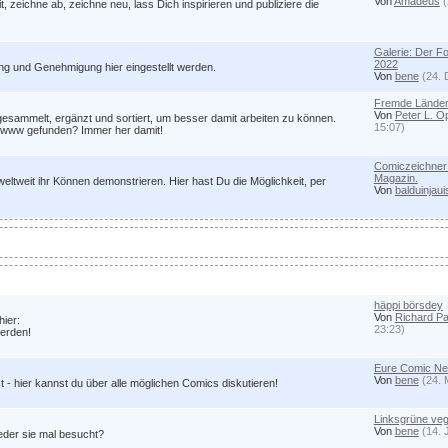
Von
Amadeus
(
 zeichne ab, zeichne neu, lass Dich inspirieren und publiziere die
Galerie: Der 
2022
ung und Genehmigung hier eingestellt werden.
Von
bene
(24. 
Fremde Länder
Von
Peter L. 
esammelt, ergänzt und sortiert, um besser damit arbeiten zu können.
15:07)
im www gefunden? Immer her damit!
Comiczeichner 
Magazin.
weltweit ihr Können demonstrieren. Hier hast Du die Möglichkeit, per
Von
balduinjaui
häppi börsdey
Von
Richard Pa
hier:
23:23)
werden!
Eure Comic N
Von
bene
(24. 
- hier kannst du über alle möglichen Comics diskutieren!
Linksgrüne ve
Von
bene
(14. 
jeder sie mal besucht?