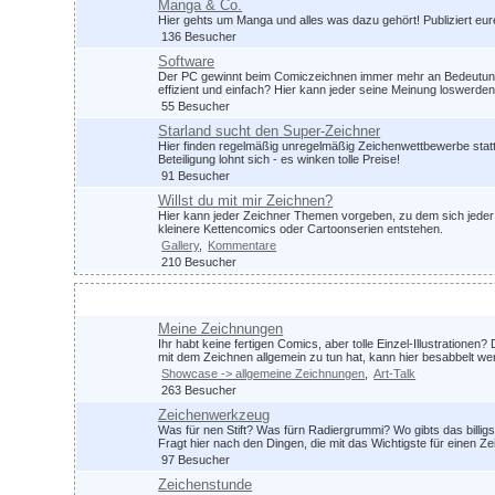
Manga & Co.
Hier gehts um Manga und alles was dazu gehört! Publiziert eu
136 Besucher
Software
Der PC gewinnt beim Comiczeichnen immer mehr an Bedeutung.
effizient und einfach? Hier kann jeder seine Meinung loswerden
55 Besucher
Starland sucht den Super-Zeichner
Hier finden regelmäßig unregelmäßig Zeichenwettbewerbe statt
Beteiligung lohnt sich - es winken tolle Preise!
91 Besucher
Willst du mit mir Zeichnen?
Hier kann jeder Zeichner Themen vorgeben, zu dem sich jeder 
kleinere Kettencomics oder Cartoonserien entstehen.
Gallery
Kommentare
210 Besucher
Zeichnen im Allgemeinen
Meine Zeichnungen
Ihr habt keine fertigen Comics, aber tolle Einzel-Illustrationen?
mit dem Zeichnen allgemein zu tun hat, kann hier besabbelt we
Showcase -> allgemeine Zeichnungen
Art-Talk
263 Besucher
Zeichenwerkzeug
Was für nen Stift? Was fürn Radiergrummi? Wo gibts das billig
Fragt hier nach den Dingen, die mit das Wichtigste für einen 
97 Besucher
Zeichenstunde