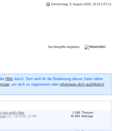
Donnerstag, 6. August 2026, 18:24 UTC+1
 die
Hilfe
durch. Dort wird dir die Bedienung dieser Seite näher
rmular
, um dich zu registrieren oder
informiere dich ausführlich
kt das weiße Blatt
1 068
Themen
rzer
(31. Juli 2026, 22:09)
45 884
Beiträge