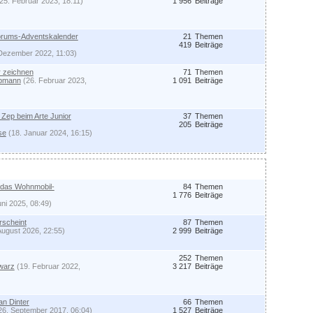
25. Februar 2023, 18:11)
1 956
Beiträge
Forums-Adventskalender
21
Themen
419
Beiträge
Dezember 2022, 11:03)
 zeichnen
71
Themen
Opmann
(26. Februar 2023,
1 091
Beiträge
Zep beim Arte Junior
37
Themen
205
Beiträge
se
(18. Januar 2024, 16:15)
 das Wohnmobil-
84
Themen
1 776
Beiträge
uni 2025, 08:49)
scheint
87
Themen
August 2026, 22:55)
2 999
Beiträge
252
Themen
warz
(19. Februar 2022,
3 217
Beiträge
an Dinter
66
Themen
26. September 2017, 06:04)
1 527
Beiträge