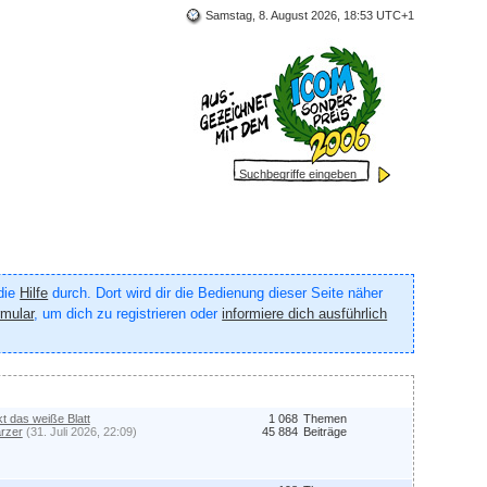
Samstag, 8. August 2026, 18:53 UTC+1
 die
Hilfe
durch. Dort wird dir die Bedienung dieser Seite näher
rmular
, um dich zu registrieren oder
informiere dich ausführlich
kt das weiße Blatt
1 068
Themen
rzer
(31. Juli 2026, 22:09)
45 884
Beiträge