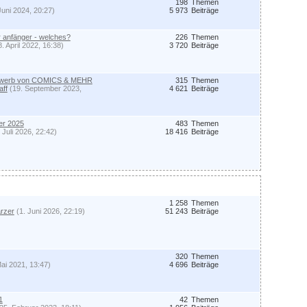
198
Themen
Juni 2024, 20:27)
5 973
Beiträge
ür anfänger - welches?
226
Themen
8. April 2022, 16:38)
3 720
Beiträge
ewerb von COMICS & MEHR
315
Themen
aff
(19. September 2023,
4 621
Beiträge
er 2025
483
Themen
 Juli 2026, 22:42)
18 416
Beiträge
1 258
Themen
rzer
(1. Juni 2026, 22:19)
51 243
Beiträge
320
Themen
Mai 2021, 13:47)
4 696
Beiträge
1
42
Themen