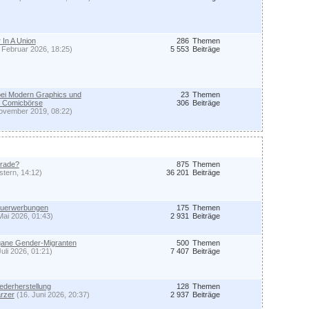
 In A Union
286
Themen
 Februar 2026, 18:25)
5 553
Beiträge
bei Modern Graphics und
23
Themen
er Comicbörse
306
Beiträge
ovember 2019, 08:22)
erade?
875
Themen
tern, 14:12)
36 201
Beiträge
euerwerbungen
175
Themen
Mai 2026, 01:43)
2 931
Beiträge
gane Gender-Migranten
500
Themen
Juli 2026, 01:21)
7 407
Beiträge
derherstellung
128
Themen
rzer
(16. Juni 2026, 20:37)
2 937
Beiträge