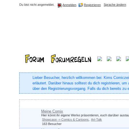
Du bist nicht angemeldet.
Sprache ändern
Registrieren
Anmelden
Lieber Besucher, herzlich willkommen bei: Kims Comiczeich
erläutert. Darüber hinaus solltest du dich registrieren, 
über den Registrierungsvorgang. Falls du dich bereits zu e
Comix & Co.
Meine Comix
Hier könnt ihr eigene Werke präsentieren, euch darüber aust
Showcase -> Comics & Cartoons
Art-Talk
163 Besucher