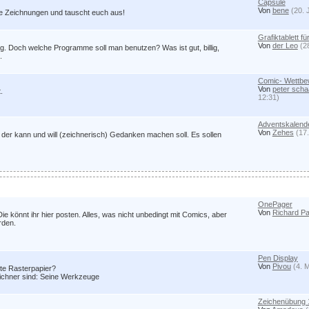
Capsule
Von
bene
(20. 
re Zeichnungen und tauscht euch aus!
Grafiktablett f
Von
der Leo
(2
 Doch welche Programme soll man benutzen? Was ist gut, billig,
.
Comic- Wettb
Von
peter scha
.
12:31)
Adventskalend
Von
Zehes
(17.
der kann und will (zeichnerisch) Gedanken machen soll. Es sollen
OnePager
Von
Richard Pa
 Die könnt ihr hier posten. Alles, was nicht unbedingt mit Comics, aber
rden.
Pen Display
Von
Pivou
(4. 
ste Rasterpapier?
Zeichner sind: Seine Werkzeuge
Zeichenübung 