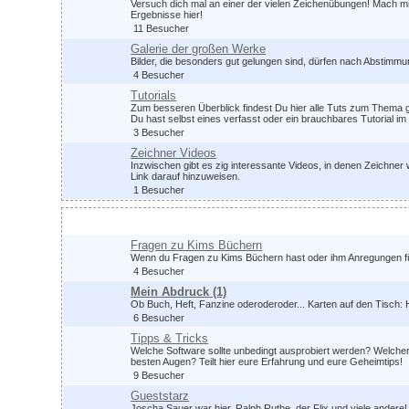
Versuch dich mal an einer der vielen Zeichenübungen! Mach mit,
Ergebnisse hier!
11 Besucher
Galerie der großen Werke
Bilder, die besonders gut gelungen sind, dürfen nach Abstimm
4 Besucher
Tutorials
Zum besseren Überblick findest Du hier alle Tuts zum Thema g
Du hast selbst eines verfasst oder ein brauchbares Tutorial 
3 Besucher
Zeichner Videos
Inzwischen gibt es zig interessante Videos, in denen Zeichner 
Link darauf hinzuweisen.
1 Besucher
Zeichnerdialog
Fragen zu Kims Büchern
Wenn du Fragen zu Kims Büchern hast oder ihm Anregungen für z
4 Besucher
Mein Abdruck
(1)
Ob Buch, Heft, Fanzine oderoderoder... Karten auf den Tisch: H
6 Besucher
Tipps & Tricks
Welche Software sollte unbedingt ausprobiert werden? Welche
besten Augen? Teilt hier eure Erfahrung und eure Geheimtips!
9 Besucher
Gueststarz
Joscha Sauer war hier, Ralph Ruthe, der Flix und viele ander