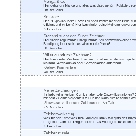
Manga & Co.
Hier gehts um Manga und alles was dazu gehört! Publiziert eu
18 Besucher
Software
Der PC gewinnt beim Comiczeichnen immer mehr an Bedeutung.
effizient und einfach? Hier kann jeder seine Meinung loswerden
2 Besucher
Starland sucht den Super-Zeichner
Hier finden regelmäßig unregelmäßig Zeichenwettbewerbe statt
Beteiligung lohnt sich - es winken tolle Preise!
11 Besucher
Willst du mit mir Zeichnen?
Hier kann jeder Zeichner Themen vorgeben, zu dem sich jeder 
kleinere Kettencomics oder Cartoonserien entstehen.
Gallery
Kommentare
40 Besucher
Zeichnen im Allgemeinen
Meine Zeichnungen
Ihr habt keine fertigen Comics, aber tolle Einzel-Illustrationen?
mit dem Zeichnen allgemein zu tun hat, kann hier besabbelt we
Showcase -> allgemeine Zeichnungen
Art-Talk
65 Besucher
Zeichenwerkzeug
Was für nen Stift? Was fürn Radiergrummi? Wo gibts das billig
Fragt hier nach den Dingen, die mit das Wichtigste für einen 
5 Besucher
Zeichenstunde