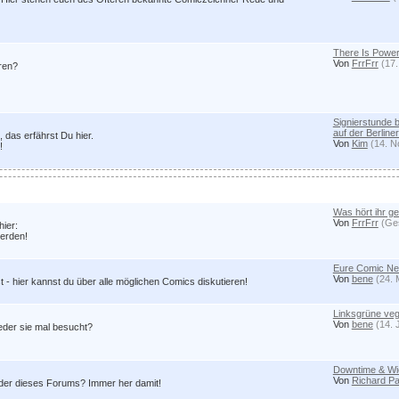
There Is Power
Von
FrrFrr
(17.
eren?
Signierstunde 
auf der Berlin
das erfährst Du hier.
Von
Kim
(14. N
!
Was hört ihr g
Von
FrrFrr
(Ges
hier:
werden!
Eure Comic N
Von
bene
(24. 
- hier kannst du über alle möglichen Comics diskutieren!
Linksgrüne ve
Von
bene
(14. 
jeder sie mal besucht?
Downtime & Wie
Von
Richard Pa
er dieses Forums? Immer her damit!