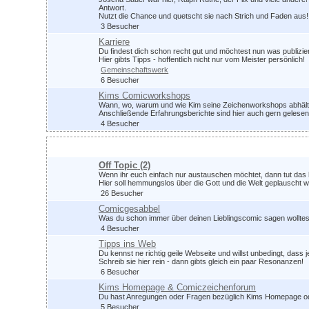
Antwort.
Nutzt die Chance und quetscht sie nach Strich und Faden aus!
3 Besucher
Karriere
Du findest dich schon recht gut und möchtest nun was publizi
Hier gibts Tipps - hoffentlich nicht nur vom Meister persönlich!
Gemeinschaftswerk
6 Besucher
Kims Comicworkshops
Wann, wo, warum und wie Kim seine Zeichenworkshops abhält, 
Anschließende Erfahrungsberichte sind hier auch gern gelesen
4 Besucher
Plauschrunde
Off Topic
(2)
Wenn ihr euch einfach nur austauschen möchtet, dann tut das 
Hier soll hemmungslos über die Gott und die Welt geplauscht 
26 Besucher
Comicgesabbel
Was du schon immer über deinen Lieblingscomic sagen wolltest 
4 Besucher
Tipps ins Web
Du kennst ne richtig geile Webseite und willst unbedingt, dass 
Schreib sie hier rein - dann gibts gleich ein paar Resonanzen!
6 Besucher
Kims Homepage & Comiczeichenforum
Du hast Anregungen oder Fragen bezüglich Kims Homepage od
5 Besucher