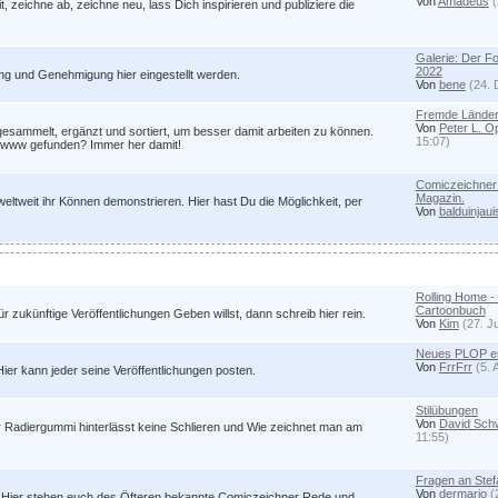
Von
Amadeus
(
 zeichne ab, zeichne neu, lass Dich inspirieren und publiziere die
Galerie: Der 
2022
ung und Genehmigung hier eingestellt werden.
Von
bene
(24. 
Fremde Länder
Von
Peter L. 
esammelt, ergänzt und sortiert, um besser damit arbeiten zu können.
15:07)
im www gefunden? Immer her damit!
Comiczeichner 
Magazin.
weltweit ihr Können demonstrieren. Hier hast Du die Möglichkeit, per
Von
balduinjaui
Rolling Home -
Cartoonbuch
ukünftige Veröffentlichungen Geben willst, dann schreib hier rein.
Von
Kim
(27. J
Neues PLOP er
Von
FrrFrr
(5. 
ier kann jeder seine Veröffentlichungen posten.
Stilübungen
Von
David Sch
r Radiergummi hinterlässt keine Schlieren und Wie zeichnet man am
11:55)
Fragen an Stef
Von
dermario
(
e! Hier stehen euch des Öfteren bekannte Comiczeichner Rede und