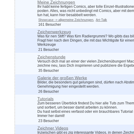
Meine Zeichnungen
Ihr habt keine fertigen Comics, aber tolle Einzel-Illustration
posten. Alles, was nicht unbedingt mit Comics, aber mit de
tun hat, kann hier besabbelt werden.
Showcase -> allgemeine Zeichnungen
Art-Talk
161 Besucher
Zeichenwerkzeug
Was für nen Stift? Was fürn Radiergrummi? Wo gibts das bil
Fragt hier nach den Dingen, die mit das Wichtigste für eine
Werkzeuge
21 Besucher
Zeichenstunde
Versuch dich mal an einer der vielen Zeichenübungen! Mach
zeichne neu, lass Dich inspirieren und publiziere die Ergeb
35 Besucher
Galerie der großen Werke
Bilder, die besonders gut gelungen sind, dürfen nach Abs
Genehmigung hier eingestellt werden.
26 Besucher
Tutorials
Zum besseren Überblick findest Du hier alle Tuts zum The
und sortiert, um besser damit arbeiten zu können.
Du hast selbst eines verfasst oder ein brauchbares Tutori
Immer her damit!
23 Besucher
Zeichner Videos
Inzwischen gibt es zig interessante Videos, in denen Zeich