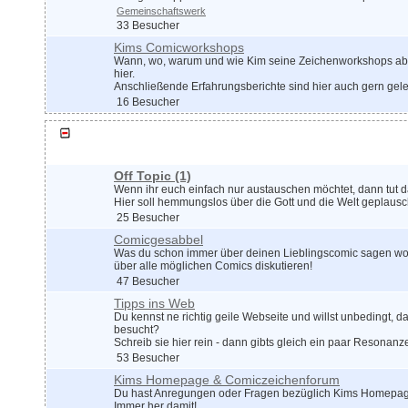
Gemeinschaftswerk
33 Besucher
Kims Comicworkshops
Wann, wo, warum und wie Kim seine Zeichenworkshops abhä
hier.
Anschließende Erfahrungsberichte sind hier auch gern gel
16 Besucher
Plauschrunde
Off Topic
(1)
Wenn ihr euch einfach nur austauschen möchtet, dann tut d
Hier soll hemmungslos über die Gott und die Welt geplausc
25 Besucher
Comicgesabbel
Was du schon immer über deinen Lieblingscomic sagen wollt
über alle möglichen Comics diskutieren!
47 Besucher
Tipps ins Web
Du kennst ne richtig geile Webseite und willst unbedingt, da
besucht?
Schreib sie hier rein - dann gibts gleich ein paar Resonanz
53 Besucher
Kims Homepage & Comiczeichenforum
Du hast Anregungen oder Fragen bezüglich Kims Homepag
Immer her damit!