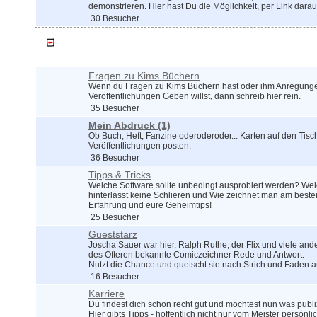
demonstrieren. Hier hast Du die Möglichkeit, per Link dara
30 Besucher
Zeichnerdialog
Fragen zu Kims Büchern
Wenn du Fragen zu Kims Büchern hast oder ihm Anregungen
Veröffentlichungen Geben willst, dann schreib hier rein.
35 Besucher
Mein Abdruck
(1)
Ob Buch, Heft, Fanzine oderoderoder... Karten auf den Tisc
Veröffentlichungen posten.
36 Besucher
Tipps & Tricks
Welche Software sollte unbedingt ausprobiert werden? W
hinterlässt keine Schlieren und Wie zeichnet man am besten
Erfahrung und eure Geheimtips!
25 Besucher
Gueststarz
Joscha Sauer war hier, Ralph Ruthe, der Flix und viele and
des Öfteren bekannte Comiczeichner Rede und Antwort.
Nutzt die Chance und quetscht sie nach Strich und Faden a
16 Besucher
Karriere
Du findest dich schon recht gut und möchtest nun was publ
Hier gibts Tipps - hoffentlich nicht nur vom Meister persönlic