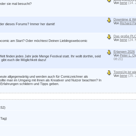
Von
bene
(14. 
jeder sie mal besucht?
Downtime & Wie
Von
Richard Pa
er dieses Forums? Immer her damit!
Das große PLO
Von
bene
(24.
s Webcomic am Start? Oder möchtest Deinen Lieblingswebcomic
Erlangen 2026
Von
Peter L. 
t finden jedes Jahr jede Menge Festival statt. Ihr wollt dorthin, seid
08:21)
gibt euch die Möglichkeit dazu!
ToonsUp ist wi
Von
bene
(25. 
eute allgegenwärtig und werden auch für Comiczeichner als
sollte man im Umgang mit ihnen als Kreativer und Nutzer beachten? In
 Erfahrungen schildern und Tipps geben.
:52)
 Tag)