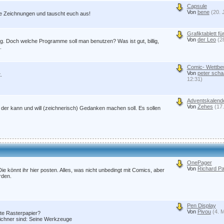
Capsule
Von
bene
(20. 
re Zeichnungen und tauscht euch aus!
Grafiktablett f
Von
der Leo
(2
 Doch welche Programme soll man benutzen? Was ist gut, billig,
.
Comic- Wettb
Von
peter scha
.
12:31)
Adventskalend
Von
Zehes
(17.
der kann und will (zeichnerisch) Gedanken machen soll. Es sollen
OnePager
Von
Richard Pa
 Die könnt ihr hier posten. Alles, was nicht unbedingt mit Comics, aber
rden.
Pen Display
Von
Pivou
(4. 
ste Rasterpapier?
Zeichner sind: Seine Werkzeuge