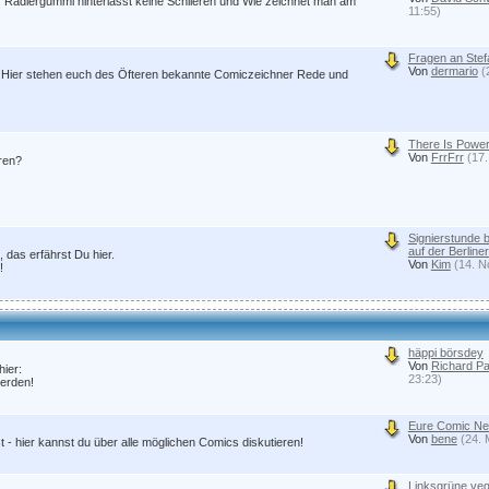
r Radiergummi hinterlässt keine Schlieren und Wie zeichnet man am
11:55)
Fragen an Stef
Von
dermario
(
e! Hier stehen euch des Öfteren bekannte Comiczeichner Rede und
There Is Power
Von
FrrFrr
(17.
eren?
Signierstunde 
auf der Berlin
das erfährst Du hier.
Von
Kim
(14. N
!
häppi börsdey
Von
Richard Pa
hier:
23:23)
werden!
Eure Comic N
Von
bene
(24. 
- hier kannst du über alle möglichen Comics diskutieren!
Linksgrüne ve