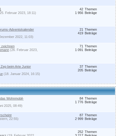
1
42
Themen
25. Februar 2023, 18:11)
1 956
Beiträge
Forums-Adventskalender
21
Themen
419
Beiträge
Dezember 2022, 11:03)
 zeichnen
71
Themen
Opmann
(26. Februar 2023,
1 091
Beiträge
Zep beim Arte Junior
37
Themen
205
Beiträge
se
(18. Januar 2024, 16:15)
 das Wohnmobil-
84
Themen
1 776
Beiträge
uni 2025, 08:49)
scheint
87
Themen
tern, 22:55)
2 999
Beiträge
252
Themen
warz
(19. Februar 2022,
3 217
Beiträge