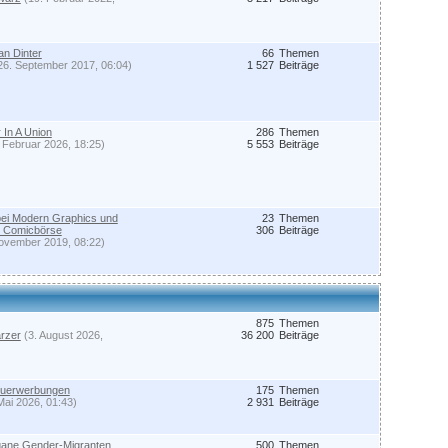
an Dinter
66
Themen
26. September 2017, 06:04)
1 527
Beiträge
 In A Union
286
Themen
 Februar 2026, 18:25)
5 553
Beiträge
bei Modern Graphics und
23
Themen
er Comicbörse
306
Beiträge
ovember 2019, 08:22)
875
Themen
rzer
(3. August 2026,
36 200
Beiträge
euerwerbungen
175
Themen
Mai 2026, 01:43)
2 931
Beiträge
gane Gender-Migranten
500
Themen