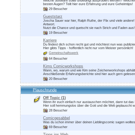
Welche Software sollte unbedingt ausprobiert werden? Welche
besten Augen? Teilt hier eure Erfahrung und eure Geheimtips!
29 Besucher
Gueststarz
Joscha Sauer war hier, Ralph Ruthe, der Flix und viele ander
Antwort.
Nutzt die Chance und quetscht sie nach Strich und Faden aus!
19 Besucher
Karriere
Du findest dich schon recht gut und möchtest nun was publizi
Hier gibts Tipps - hoffentlich nicht nur vom Meister persönlich!
Gemeinschaftswerk
64 Besucher
Kims Comicworkshops
Wann, wo, warum und wie Kim seine Zeichenworkshops abhält, 
Anschließende Erfahrungsberichte sind hier auch gern gelesen
20 Besucher
Plauschrunde
Off Topic
(1)
Wenn ihr euch einfach nur austauschen möchtet, dann tut das 
Hier soll hemmungslos über die Gott und die Welt geplauscht 
28 Besucher
Comicgesabbel
Was du schon immer über deinen Lieblingscomic sagen wolltest 
69 Besucher
Tipps ins Web