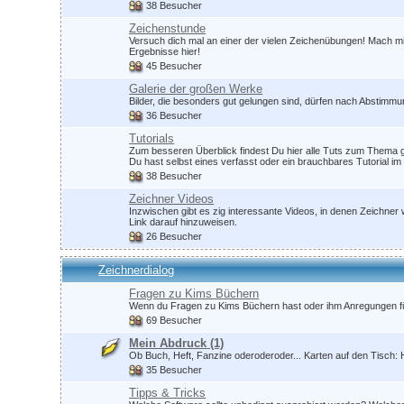
38 Besucher
Zeichenstunde
Versuch dich mal an einer der vielen Zeichenübungen! Mach mit,
Ergebnisse hier!
45 Besucher
Galerie der großen Werke
Bilder, die besonders gut gelungen sind, dürfen nach Abstimm
36 Besucher
Tutorials
Zum besseren Überblick findest Du hier alle Tuts zum Thema g
Du hast selbst eines verfasst oder ein brauchbares Tutorial 
38 Besucher
Zeichner Videos
Inzwischen gibt es zig interessante Videos, in denen Zeichner 
Link darauf hinzuweisen.
26 Besucher
Zeichnerdialog
Fragen zu Kims Büchern
Wenn du Fragen zu Kims Büchern hast oder ihm Anregungen für z
69 Besucher
Mein Abdruck
(1)
Ob Buch, Heft, Fanzine oderoderoder... Karten auf den Tisch: H
35 Besucher
Tipps & Tricks