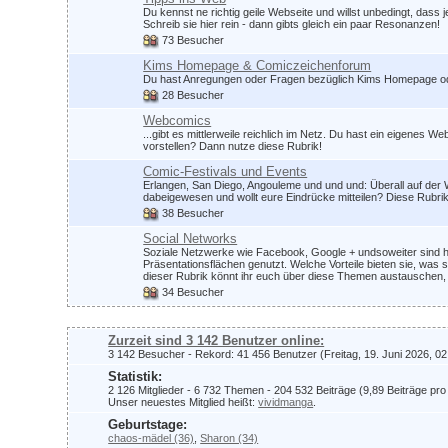
Du kennst ne richtig geile Webseite und willst unbedingt, dass 
Schreib sie hier rein - dann gibts gleich ein paar Resonanzen!
73 Besucher
Kims Homepage & Comiczeichenforum
Du hast Anregungen oder Fragen bezüglich Kims Homepage od
28 Besucher
Webcomics
...gibt es mittlerweile reichlich im Netz. Du hast ein eigene
vorstellen? Dann nutze diese Rubrik!
Comic-Festivals und Events
Erlangen, San Diego, Angouleme und und und: Überall auf der Wel
dabeigewesen und wollt eure Eindrücke mitteilen? Diese Rubrik 
38 Besucher
Social Networks
Soziale Netzwerke wie Facebook, Google + undsoweiter sind h
Präsentationsflächen genutzt. Welche Vorteile bieten sie, was 
dieser Rubrik könnt ihr euch über diese Themen austauschen,
34 Besucher
Zurzeit sind 3 142 Benutzer online:
3 142 Besucher - Rekord: 41 456 Benutzer (Freitag, 19. Juni 2026, 02
Statistik:
2 126 Mitglieder - 6 732 Themen - 204 532 Beiträge (9,89 Beiträge pro
Unser neuestes Mitglied heißt:
vividmanga
.
Geburtstage:
chaos-mädel (36)
,
Sharon (34)