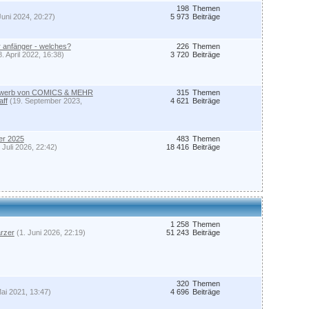
198
Themen
Juni 2024, 20:27)
5 973
Beiträge
ür anfänger - welches?
226
Themen
8. April 2022, 16:38)
3 720
Beiträge
ewerb von COMICS & MEHR
315
Themen
aff
(19. September 2023,
4 621
Beiträge
er 2025
483
Themen
 Juli 2026, 22:42)
18 416
Beiträge
1 258
Themen
rzer
(1. Juni 2026, 22:19)
51 243
Beiträge
320
Themen
Mai 2021, 13:47)
4 696
Beiträge