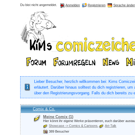
Du bist nicht angemeldet.
Registrieren
Sprache ände
Anmelden
Lieber Besucher, herzlich willkommen bei: Kims Comiczeich
erläutert. Darüber hinaus solltest du dich registrieren, 
über den Registrierungsvorgang. Falls du dich bereits zu e
Comix & Co.
Meine Comix
(1)
Hier könnt ihr eigene Werke präsentieren, euch darüber aust
Showcase -> Comics & Cartoons
Art-Talk
389 Besucher