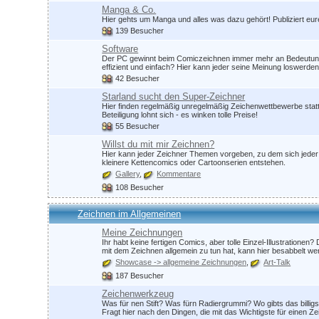
Manga & Co.
Hier gehts um Manga und alles was dazu gehört! Publiziert eu
139 Besucher
Software
Der PC gewinnt beim Comiczeichnen immer mehr an Bedeutung.
effizient und einfach? Hier kann jeder seine Meinung loswerden
42 Besucher
Starland sucht den Super-Zeichner
Hier finden regelmäßig unregelmäßig Zeichenwettbewerbe statt
Beteiligung lohnt sich - es winken tolle Preise!
55 Besucher
Willst du mit mir Zeichnen?
Hier kann jeder Zeichner Themen vorgeben, zu dem sich jeder 
kleinere Kettencomics oder Cartoonserien entstehen.
Gallery
Kommentare
108 Besucher
Zeichnen im Allgemeinen
Meine Zeichnungen
Ihr habt keine fertigen Comics, aber tolle Einzel-Illustrationen?
mit dem Zeichnen allgemein zu tun hat, kann hier besabbelt we
Showcase -> allgemeine Zeichnungen
Art-Talk
187 Besucher
Zeichenwerkzeug
Was für nen Stift? Was fürn Radiergrummi? Wo gibts das billig
Fragt hier nach den Dingen, die mit das Wichtigste für einen 