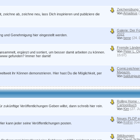
Zeichenübung 
Von
Amadeus
(
 zeichne ab, zeichne neu, lass Dich inspirieren und publiziere die
Galerie: Der 
2022
ung und Genehmigung hier eingestellt werden.
Von
bene
(24. 
Fremde Länder
Von
Peter L. 
esammelt, ergänzt und sortiert, um besser damit arbeiten zu können.
15:07)
im www gefunden? Immer her damit!
Comiczeichner 
Magazin.
weltweit ihr Können demonstrieren. Hier hast Du die Möglichkeit, per
Von
balduinjaui
Rolling Home -
Cartoonbuch
ukünftige Veröffentlichungen Geben willst, dann schreib hier rein.
Von
Kim
(27. J
Neues PLOP er
Von
FrrFrr
(Ges
ier kann jeder seine Veröffentlichungen posten.
Stilübungen
Von
David Sch