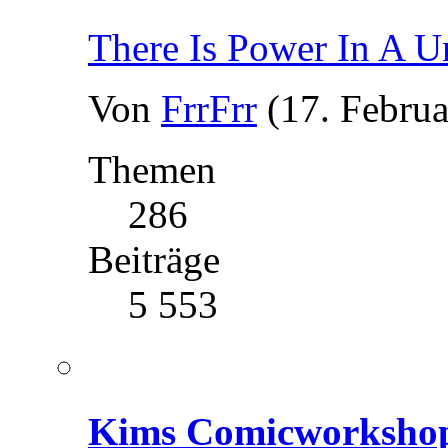
There Is Power In A U
Von
FrrFrr
(17. Februa
Themen
286
Beiträge
5 553
Kims Comicworksho