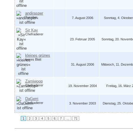
andirasper
Tuscher
7. August 2006
Sonntag, 4. Oktober
Sir Kay
Chefradierer
23. Februar 2005
Sonntag, 20. Novembe
kleines grünes
leeres Blatt
31. August 2006
Mittwoch, 11. Dezemb
Zarniwoop
Chefradierer
19. November 2004
Freitag, 16. März 
DaGerri
Chefradierer
3. November 2003
Dienstag, 25. Oktobe
1
2
3
4
5
6
7
…
71