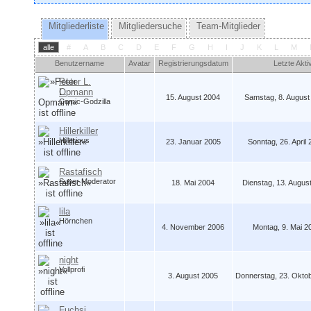
Mitgliederliste
Mitgliedersuche
Team-Mitglieder
alle
#
A
B
C
D
E
F
G
H
I
J
K
L
M
Benutzername
Avatar
Registrierungsdatum
Letzte Aktiv
Peter L.
Opmann
15. August 2004
Samstag, 8. August
Comic-Godzilla
Hillerkiller
Hillerious
23. Januar 2005
Sonntag, 26. April
Rastafisch
Super Moderator
18. Mai 2004
Dienstag, 13. Augus
lila
Hörnchen
4. November 2006
Montag, 9. Mai 2
night
Vollprofi
3. August 2005
Donnerstag, 23. Oktob
Fuchsi