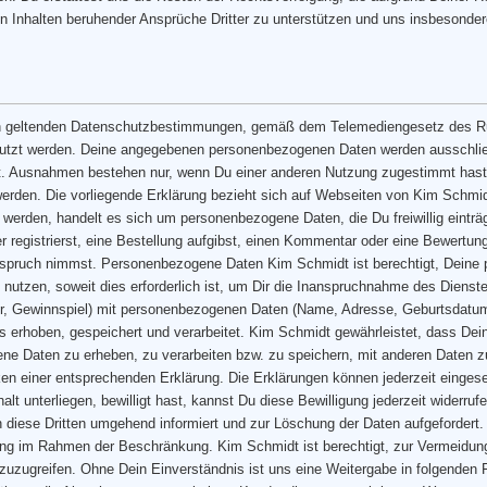
n Inhalten beruhender Ansprüche Dritter zu unterstützen und uns insbesondere
en geltenden Datenschutzbestimmungen, gemäß dem Telemediengesetz des R
nutzt werden. Deine angegebenen personenbezogenen Daten werden ausschli
t. Ausnahmen bestehen nur, wenn Du einer anderen Nutzung zugestimmt hast. 
den. Die vorliegende Erklärung bezieht sich auf Webseiten von Kim Schmid
werden, handelt es sich um personenbezogene Daten, die Du freiwillig einträg
 registrierst, eine Bestellung aufgibst, einen Kommentar oder eine Bewertun
Anspruch nimmst. Personenbezogene Daten Kim Schmidt ist berechtigt, Dein
u nutzen, soweit dies erforderlich ist, um Dir die Inanspruchnahme des Diens
tter, Gewinnspiel) mit personenbezogenen Daten (Name, Adresse, Geburtsdat
erhoben, gespeichert und verarbeitet. Kim Schmidt gewährleistet, dass Dein
ogene Daten zu erheben, zu verarbeiten bzw. zu speichern, mit anderen Daten 
klicken einer entsprechenden Erklärung. Die Erklärungen können jederzeit ei
lt unterliegen, bewilligt hast, kannst Du diese Bewilligung jederzeit widerr
 diese Dritten umgehend informiert und zur Löschung der Daten aufgefordert. D
ung im Rahmen der Beschränkung. Kim Schmidt ist berechtigt, zur Vermeidung
zuzugreifen. Ohne Dein Einverständnis ist uns eine Weitergabe in folgenden F