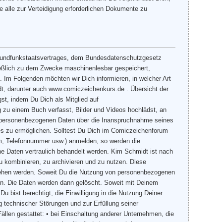
 alle zur Verteidigung erforderlichen Dokumente zu
undfunkstaatsvertrages, dem Bundesdatenschutzgesetz
eßlich zu dem Zwecke maschinenlesbar gespeichert,
Im Folgenden möchten wir Dich informieren, in welcher Art
t, darunter auch www.comiczeichenkurs.de . Übersicht der
st, indem Du Dich als Mitglied auf
g zu einem Buch verfasst, Bilder und Videos hochlädst, an
e personenbezogenen Daten über die Inanspruchnahme seines
tes zu ermöglichen. Solltest Du Dich im Comiczeichenforum
um, Telefonnummer usw.) anmelden, so werden die
e Daten vertraulich behandelt werden. Kim Schmidt ist nach
zu kombinieren, zu archivieren und zu nutzen. Diese
ngesehen werden. Soweit Du die Nutzung von personenbezogenen
ufen. Die Daten werden dann gelöscht. Soweit mit Deinem
u bist berechtigt, die Einwilligung in die Nutzung Deiner
 technischer Störungen und zur Erfüllung seiner
ällen gestattet: • bei Einschaltung anderer Unternehmen, die