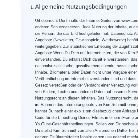
Allgemeine Nutzungsbedingungen
Urheberrecht Die Inhalte der Internet-Seiten von www.com
anderen Schutzgesetzen. Jede Nutzung der Inhalte, auc
die Person, die das Bild hochgeladen hat. Datenschutz Al
Angebote (Newsletter, Gewinnspiele, Wettbewerbe) benöti
weitergegeben. Zur statistischen Erhebung der Zugriffsza
Angebote Wenn Du Dich auf Internetseiten, die von Kim S
einverstanden. Du erklärst Dich damit einverstanden, da
nationalsozialistische, gewaltverherrlichende, rassistis
Inhalte, Bildmaterial oder Daten nicht unter Vorgabe einer
Veröffentlichung im Internet einverstanden sind und dass
Gesetz verstoßen oder der Verdacht einer Verletzung vorl
von Bildern, Texten und anderen Daten auf unseren Server
Nutzungsrecht an diesen Inhalten. Das Nutzungsrecht, da
im Rahmen des Internetangebots von Kim Schmidt ohne j
kannst Du nach einer expliziten diesbezüglichen Abfrage
Code für die Einbettung Deines Filmes in einem iFrame a
YouTube-Geschäftsbedingungen. Sollen von Dir hochgelad
Du stellst Kim Schmidt von allen Ansprüchen Dritter frei
der von Dir übermittelten Inhalte gegen uns geltend mach