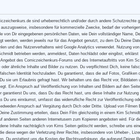
iczeichenkurs.de sind urheberrechtlich und/oder durch andere Schutzrechte g
h auszugsweise, insbesondere für kommerzielle Zwecke, bedarf der vorherig
le von Dir eingegebenen persönlichen Daten, wie Dein vollständiger Name, De
gt werden, werden jeweils nur für das Angebot genutzt, zu dem Du Deine Date
hlen und des Nutzerverhaltens wird Google Analytics verwendet. Nutzung von B
chmidt betrieben werden, anmeldest, Daten hochlädst oder eingibst, erklärs
s Angebot des Comiczeichenkurs-Forums und des Internetauftritts von Kim Sch
che oder ähnliche Inhalte und Bilder zu nutzen. Du verpflichtest Dich, keine 
 falschen Identität hochzuladen. Du garantierst, dass die auf Fotos, Grafiken 
 Du sie um Erlaubnis gefragt hast. Wir behalten uns das Recht vor, Bilddaten
iegt. Ein Anspruch auf Veröffentlichung von Inhalten und Bildern auf den Se
 garantierst Du uns, dass Du das Recht hast, uns diese Inhalte zur Nutzung z
s Du uns einräumst, umfasst das widerrufliche Recht zur Veröffentlichung od
edweden Anspruch auf Vergütung durch Dich oder Dritte. Upload von Filmen
 Deine Zustimmung erteilen, dass Dein Film gleichzeitig in einem Kim Schmi
uf anderen Seiten anderen Internetusern zum Kopieren angeboten wird. Für di
ene Inhalte nachträglich von Kims Seiten gelöscht werden, schreibe uns ei
, die diese wegen der Verletzung ihrer Rechte, insbesondere von Urheber-, Li
en. Du erstattest uns die Kosten der Rechtsverfolgung, die aufgrund Deiner Re