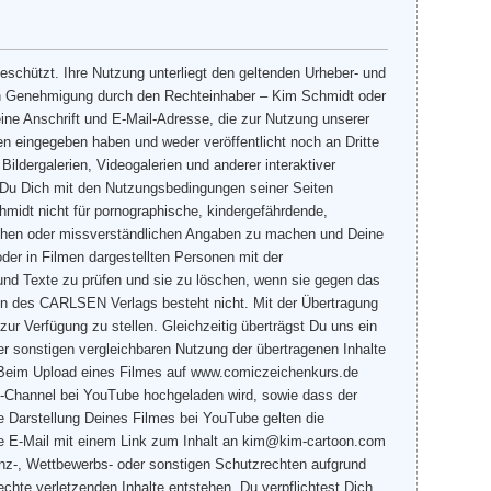
eschützt. Ihre Nutzung unterliegt den geltenden Urheber- und
en Genehmigung durch den Rechteinhaber – Kim Schmidt oder
ine Anschrift und E-Mail-Adresse, die zur Nutzung unserer
n eingegeben haben und weder veröffentlicht noch an Dritte
ildergalerien, Videogalerien und anderer interaktiver
t Du Dich mit den Nutzungsbedingungen seiner Seiten
midt nicht für pornographische, kindergefährdende,
falschen oder missverständlichen Angaben zu machen und Deine
oder in Filmen dargestellten Personen mit der
 und Texte zu prüfen und sie zu löschen, wenn sie gegen das
iten des CARLSEN Verlags besteht nicht. Mit der Übertragung
ur Verfügung zu stellen. Gleichzeitig überträgst Du uns ein
er sonstigen vergleichbaren Nutzung der übertragenen Inhalte
 Beim Upload eines Filmes auf www.comiczeichenkurs.de
dt-Channel bei YouTube hochgeladen wird, sowie dass der
e Darstellung Deines Filmes bei YouTube gelten die
ne E-Mail mit einem Link zum Inhalt an kim@kim-cartoon.com
zenz-, Wettbewerbs- oder sonstigen Schutzrechten aufgrund
chte verletzenden Inhalte entstehen. Du verpflichtest Dich,