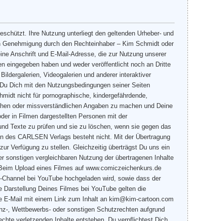
eschützt. Ihre Nutzung unterliegt den geltenden Urheber- und
en Genehmigung durch den Rechteinhaber – Kim Schmidt oder
ine Anschrift und E-Mail-Adresse, die zur Nutzung unserer
n eingegeben haben und weder veröffentlicht noch an Dritte
ildergalerien, Videogalerien und anderer interaktiver
t Du Dich mit den Nutzungsbedingungen seiner Seiten
midt nicht für pornographische, kindergefährdende,
falschen oder missverständlichen Angaben zu machen und Deine
oder in Filmen dargestellten Personen mit der
 und Texte zu prüfen und sie zu löschen, wenn sie gegen das
iten des CARLSEN Verlags besteht nicht. Mit der Übertragung
ur Verfügung zu stellen. Gleichzeitig überträgst Du uns ein
er sonstigen vergleichbaren Nutzung der übertragenen Inhalte
 Beim Upload eines Filmes auf www.comiczeichenkurs.de
dt-Channel bei YouTube hochgeladen wird, sowie dass der
e Darstellung Deines Filmes bei YouTube gelten die
ne E-Mail mit einem Link zum Inhalt an kim@kim-cartoon.com
zenz-, Wettbewerbs- oder sonstigen Schutzrechten aufgrund
chte verletzenden Inhalte entstehen. Du verpflichtest Dich,