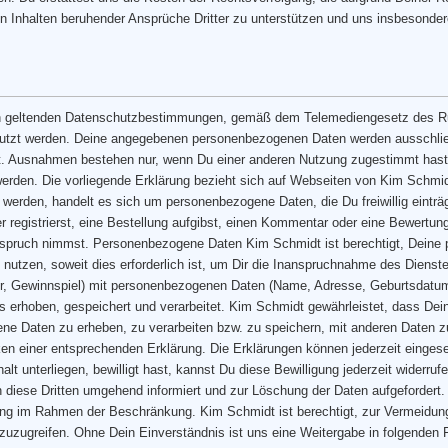
n Inhalten beruhender Ansprüche Dritter zu unterstützen und uns insbesondere
en geltenden Datenschutzbestimmungen, gemäß dem Telemediengesetz des R
nutzt werden. Deine angegebenen personenbezogenen Daten werden ausschli
t. Ausnahmen bestehen nur, wenn Du einer anderen Nutzung zugestimmt hast. 
den. Die vorliegende Erklärung bezieht sich auf Webseiten von Kim Schmid
werden, handelt es sich um personenbezogene Daten, die Du freiwillig einträg
 registrierst, eine Bestellung aufgibst, einen Kommentar oder eine Bewertun
Anspruch nimmst. Personenbezogene Daten Kim Schmidt ist berechtigt, Dein
u nutzen, soweit dies erforderlich ist, um Dir die Inanspruchnahme des Diens
tter, Gewinnspiel) mit personenbezogenen Daten (Name, Adresse, Geburtsdat
erhoben, gespeichert und verarbeitet. Kim Schmidt gewährleistet, dass Dein
ogene Daten zu erheben, zu verarbeiten bzw. zu speichern, mit anderen Daten 
klicken einer entsprechenden Erklärung. Die Erklärungen können jederzeit ei
lt unterliegen, bewilligt hast, kannst Du diese Bewilligung jederzeit widerr
 diese Dritten umgehend informiert und zur Löschung der Daten aufgefordert. D
ung im Rahmen der Beschränkung. Kim Schmidt ist berechtigt, zur Vermeidung
zuzugreifen. Ohne Dein Einverständnis ist uns eine Weitergabe in folgenden F