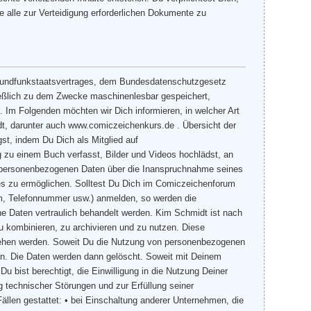
 alle zur Verteidigung erforderlichen Dokumente zu
undfunkstaatsvertrages, dem Bundesdatenschutzgesetz
eßlich zu dem Zwecke maschinenlesbar gespeichert,
Im Folgenden möchten wir Dich informieren, in welcher Art
t, darunter auch www.comiczeichenkurs.de . Übersicht der
st, indem Du Dich als Mitglied auf
g zu einem Buch verfasst, Bilder und Videos hochlädst, an
e personenbezogenen Daten über die Inanspruchnahme seines
tes zu ermöglichen. Solltest Du Dich im Comiczeichenforum
um, Telefonnummer usw.) anmelden, so werden die
e Daten vertraulich behandelt werden. Kim Schmidt ist nach
zu kombinieren, zu archivieren und zu nutzen. Diese
ngesehen werden. Soweit Du die Nutzung von personenbezogenen
ufen. Die Daten werden dann gelöscht. Soweit mit Deinem
u bist berechtigt, die Einwilligung in die Nutzung Deiner
 technischer Störungen und zur Erfüllung seiner
ällen gestattet: • bei Einschaltung anderer Unternehmen, die