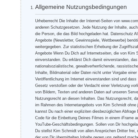
Allgemeine Nutzungsbedingungen
Urheberrecht Die Inhalte der Internet-Seiten von www.com
anderen Schutzgesetzen. Jede Nutzung der Inhalte, auc
die Person, die das Bild hochgeladen hat. Datenschutz Al
Angebote (Newsletter, Gewinnspiele, Wettbewerbe) benöti
weitergegeben. Zur statistischen Erhebung der Zugriffsza
Angebote Wenn Du Dich auf Internetseiten, die von Kim S
einverstanden. Du erklärst Dich damit einverstanden, da
nationalsozialistische, gewaltverherrlichende, rassistis
Inhalte, Bildmaterial oder Daten nicht unter Vorgabe einer
Veröffentlichung im Internet einverstanden sind und dass
Gesetz verstoßen oder der Verdacht einer Verletzung vorl
von Bildern, Texten und anderen Daten auf unseren Server
Nutzungsrecht an diesen Inhalten. Das Nutzungsrecht, da
im Rahmen des Internetangebots von Kim Schmidt ohne j
kannst Du nach einer expliziten diesbezüglichen Abfrage
Code für die Einbettung Deines Filmes in einem iFrame a
YouTube-Geschäftsbedingungen. Sollen von Dir hochgelad
Du stellst Kim Schmidt von allen Ansprüchen Dritter frei
der von Dir übermittelten Inhalte gegen uns geltend mach