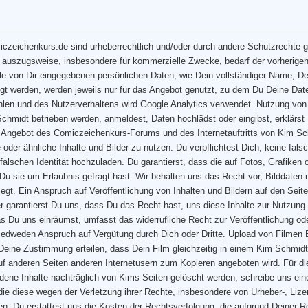
iczeichenkurs.de sind urheberrechtlich und/oder durch andere Schutzrechte g
h auszugsweise, insbesondere für kommerzielle Zwecke, bedarf der vorherig
le von Dir eingegebenen persönlichen Daten, wie Dein vollständiger Name, De
gt werden, werden jeweils nur für das Angebot genutzt, zu dem Du Deine Date
hlen und des Nutzerverhaltens wird Google Analytics verwendet. Nutzung von B
chmidt betrieben werden, anmeldest, Daten hochlädst oder eingibst, erklärs
s Angebot des Comiczeichenkurs-Forums und des Internetauftritts von Kim Sch
che oder ähnliche Inhalte und Bilder zu nutzen. Du verpflichtest Dich, keine 
 falschen Identität hochzuladen. Du garantierst, dass die auf Fotos, Grafiken 
 Du sie um Erlaubnis gefragt hast. Wir behalten uns das Recht vor, Bilddaten
iegt. Ein Anspruch auf Veröffentlichung von Inhalten und Bildern auf den Se
 garantierst Du uns, dass Du das Recht hast, uns diese Inhalte zur Nutzung z
s Du uns einräumst, umfasst das widerrufliche Recht zur Veröffentlichung od
edweden Anspruch auf Vergütung durch Dich oder Dritte. Upload von Filmen
 Deine Zustimmung erteilen, dass Dein Film gleichzeitig in einem Kim Schmi
uf anderen Seiten anderen Internetusern zum Kopieren angeboten wird. Für di
ene Inhalte nachträglich von Kims Seiten gelöscht werden, schreibe uns ei
, die diese wegen der Verletzung ihrer Rechte, insbesondere von Urheber-, Li
en. Du erstattest uns die Kosten der Rechtsverfolgung, die aufgrund Deiner Re