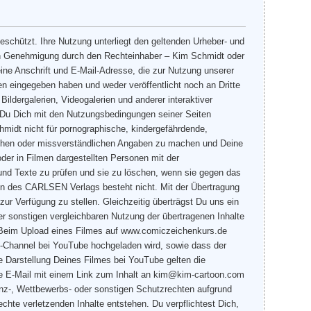
eschützt. Ihre Nutzung unterliegt den geltenden Urheber- und
en Genehmigung durch den Rechteinhaber – Kim Schmidt oder
ine Anschrift und E-Mail-Adresse, die zur Nutzung unserer
n eingegeben haben und weder veröffentlicht noch an Dritte
ildergalerien, Videogalerien und anderer interaktiver
t Du Dich mit den Nutzungsbedingungen seiner Seiten
midt nicht für pornographische, kindergefährdende,
falschen oder missverständlichen Angaben zu machen und Deine
oder in Filmen dargestellten Personen mit der
 und Texte zu prüfen und sie zu löschen, wenn sie gegen das
iten des CARLSEN Verlags besteht nicht. Mit der Übertragung
ur Verfügung zu stellen. Gleichzeitig überträgst Du uns ein
er sonstigen vergleichbaren Nutzung der übertragenen Inhalte
 Beim Upload eines Filmes auf www.comiczeichenkurs.de
dt-Channel bei YouTube hochgeladen wird, sowie dass der
e Darstellung Deines Filmes bei YouTube gelten die
ne E-Mail mit einem Link zum Inhalt an kim@kim-cartoon.com
zenz-, Wettbewerbs- oder sonstigen Schutzrechten aufgrund
chte verletzenden Inhalte entstehen. Du verpflichtest Dich,