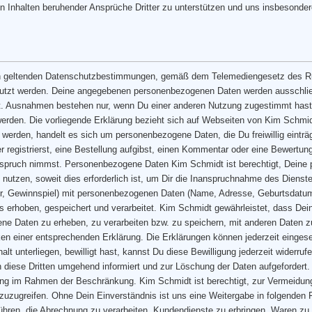
n Inhalten beruhender Ansprüche Dritter zu unterstützen und uns insbesondere
en geltenden Datenschutzbestimmungen, gemäß dem Telemediengesetz des R
nutzt werden. Deine angegebenen personenbezogenen Daten werden ausschli
t. Ausnahmen bestehen nur, wenn Du einer anderen Nutzung zugestimmt hast. 
den. Die vorliegende Erklärung bezieht sich auf Webseiten von Kim Schmid
werden, handelt es sich um personenbezogene Daten, die Du freiwillig einträg
 registrierst, eine Bestellung aufgibst, einen Kommentar oder eine Bewertun
Anspruch nimmst. Personenbezogene Daten Kim Schmidt ist berechtigt, Dein
u nutzen, soweit dies erforderlich ist, um Dir die Inanspruchnahme des Diens
tter, Gewinnspiel) mit personenbezogenen Daten (Name, Adresse, Geburtsdat
erhoben, gespeichert und verarbeitet. Kim Schmidt gewährleistet, dass Dein
ogene Daten zu erheben, zu verarbeiten bzw. zu speichern, mit anderen Daten 
klicken einer entsprechenden Erklärung. Die Erklärungen können jederzeit ei
lt unterliegen, bewilligt hast, kannst Du diese Bewilligung jederzeit widerr
 diese Dritten umgehend informiert und zur Löschung der Daten aufgefordert. D
ung im Rahmen der Beschränkung. Kim Schmidt ist berechtigt, zur Vermeidung
zuzugreifen. Ohne Dein Einverständnis ist uns eine Weitergabe in folgenden F
ühren, die Abrechnung zu verarbeiten, Kundendienste zu erbringen, Waren zu 