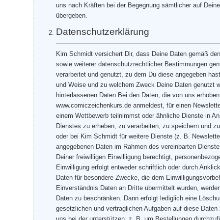
uns nach Kräften bei der Begegnung sämtlicher auf Deine
übergeben.
Datenschutzerklärung
Kim Schmidt versichert Dir, dass Deine Daten gemäß d
sowie weiterer datenschutzrechtlicher Bestimmungen ge
verarbeitet und genutzt, zu dem Du diese angegeben has
und Weise und zu welchem Zweck Deine Daten genutzt wer
hinterlassenen Daten Bei den Daten, die von uns erhoben 
www.comiczeichenkurs.de anmeldest, für einen Newsletter
einem Wettbewerb teilnimmst oder ähnliche Dienste in 
Dienstes zu erheben, zu verarbeiten, zu speichern und z
oder bei Kim Schmidt für weitere Dienste (z. B. Newsle
angegebenen Daten im Rahmen des vereinbarten Dienstes 
Deiner freiwilligen Einwilligung berechtigt, personenbez
Einwilligung erfolgt entweder schriftlich oder durch An
Daten für besondere Zwecke, die dem Einwilligungsvorbeha
Einverständnis Daten an Dritte übermittelt wurden, werden
Daten zu beschränken. Dann erfolgt lediglich eine Lösch
gesetzlichen und vertraglichen Aufgaben auf diese Daten 
uns bei der unterstützen, z. B. um Bestellungen durchzuf