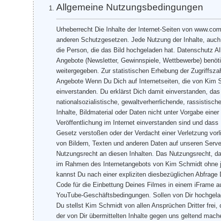
Allgemeine Nutzungsbedingungen
Urheberrecht Die Inhalte der Internet-Seiten von www.com
anderen Schutzgesetzen. Jede Nutzung der Inhalte, auc
die Person, die das Bild hochgeladen hat. Datenschutz Al
Angebote (Newsletter, Gewinnspiele, Wettbewerbe) benöti
weitergegeben. Zur statistischen Erhebung der Zugriffsza
Angebote Wenn Du Dich auf Internetseiten, die von Kim S
einverstanden. Du erklärst Dich damit einverstanden, da
nationalsozialistische, gewaltverherrlichende, rassistis
Inhalte, Bildmaterial oder Daten nicht unter Vorgabe einer
Veröffentlichung im Internet einverstanden sind und dass
Gesetz verstoßen oder der Verdacht einer Verletzung vorl
von Bildern, Texten und anderen Daten auf unseren Server
Nutzungsrecht an diesen Inhalten. Das Nutzungsrecht, da
im Rahmen des Internetangebots von Kim Schmidt ohne j
kannst Du nach einer expliziten diesbezüglichen Abfrage
Code für die Einbettung Deines Filmes in einem iFrame a
YouTube-Geschäftsbedingungen. Sollen von Dir hochgelad
Du stellst Kim Schmidt von allen Ansprüchen Dritter frei
der von Dir übermittelten Inhalte gegen uns geltend mach