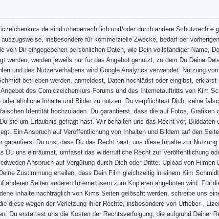
iczeichenkurs.de sind urheberrechtlich und/oder durch andere Schutzrechte g
h auszugsweise, insbesondere für kommerzielle Zwecke, bedarf der vorherig
le von Dir eingegebenen persönlichen Daten, wie Dein vollständiger Name, De
gt werden, werden jeweils nur für das Angebot genutzt, zu dem Du Deine Date
hlen und des Nutzerverhaltens wird Google Analytics verwendet. Nutzung von B
chmidt betrieben werden, anmeldest, Daten hochlädst oder eingibst, erklärs
s Angebot des Comiczeichenkurs-Forums und des Internetauftritts von Kim Sch
che oder ähnliche Inhalte und Bilder zu nutzen. Du verpflichtest Dich, keine 
 falschen Identität hochzuladen. Du garantierst, dass die auf Fotos, Grafiken 
 Du sie um Erlaubnis gefragt hast. Wir behalten uns das Recht vor, Bilddaten
iegt. Ein Anspruch auf Veröffentlichung von Inhalten und Bildern auf den Se
 garantierst Du uns, dass Du das Recht hast, uns diese Inhalte zur Nutzung z
s Du uns einräumst, umfasst das widerrufliche Recht zur Veröffentlichung od
edweden Anspruch auf Vergütung durch Dich oder Dritte. Upload von Filmen
 Deine Zustimmung erteilen, dass Dein Film gleichzeitig in einem Kim Schmi
uf anderen Seiten anderen Internetusern zum Kopieren angeboten wird. Für di
ene Inhalte nachträglich von Kims Seiten gelöscht werden, schreibe uns ei
, die diese wegen der Verletzung ihrer Rechte, insbesondere von Urheber-, Li
en. Du erstattest uns die Kosten der Rechtsverfolgung, die aufgrund Deiner Re