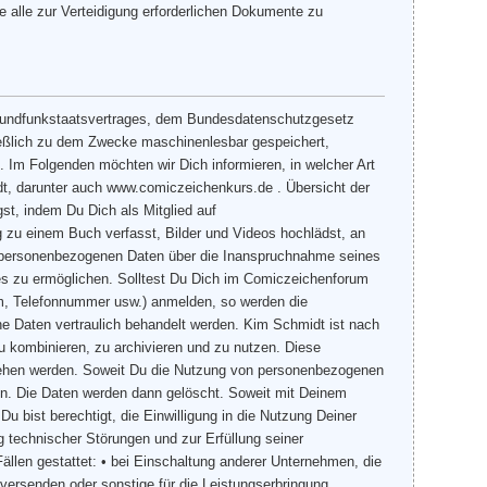
 alle zur Verteidigung erforderlichen Dokumente zu
undfunkstaatsvertrages, dem Bundesdatenschutzgesetz
eßlich zu dem Zwecke maschinenlesbar gespeichert,
Im Folgenden möchten wir Dich informieren, in welcher Art
t, darunter auch www.comiczeichenkurs.de . Übersicht der
st, indem Du Dich als Mitglied auf
g zu einem Buch verfasst, Bilder und Videos hochlädst, an
e personenbezogenen Daten über die Inanspruchnahme seines
tes zu ermöglichen. Solltest Du Dich im Comiczeichenforum
um, Telefonnummer usw.) anmelden, so werden die
e Daten vertraulich behandelt werden. Kim Schmidt ist nach
zu kombinieren, zu archivieren und zu nutzen. Diese
ngesehen werden. Soweit Du die Nutzung von personenbezogenen
ufen. Die Daten werden dann gelöscht. Soweit mit Deinem
u bist berechtigt, die Einwilligung in die Nutzung Deiner
 technischer Störungen und zur Erfüllung seiner
ällen gestattet: • bei Einschaltung anderer Unternehmen, die
versenden oder sonstige für die Leistungserbringung