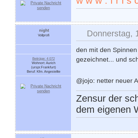
w w w . f r i s c
night
Donnerstag, 
Vollprofi
den mit den Spinnen f
gezeichnet... und schö
Beiträge: 4 072
Wohnort: Aurich
(urspr.Frankfurt)
Beruf: Kfm. Angestellte
@jojo: netter neuer 
Zensur der sch
dem eigenen W