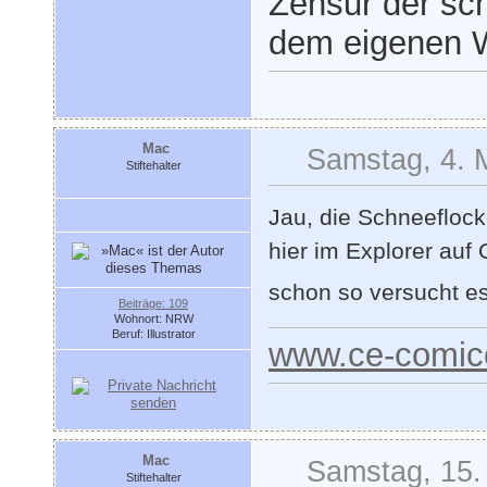
Zensur der sch
dem eigenen W
Mac
Samstag, 4. 
Stiftehalter
Jau, die Schneeflocke
hier im Explorer auf
schon so versucht es
Beiträge: 109
Wohnort: NRW
Beruf: Illustrator
www.ce-comic
Mac
Samstag, 15.
Stiftehalter