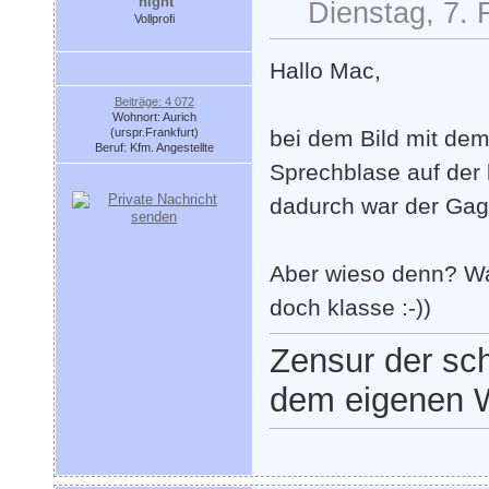
night
Dienstag, 7. 
Vollprofi
Hallo Mac,
Beiträge: 4 072
Wohnort: Aurich
(urspr.Frankfurt)
bei dem Bild mit dem
Beruf: Kfm. Angestellte
Sprechblase auf der 
dadurch war der Gag 
Aber wieso denn? Wa
doch klasse :-))
Zensur der sch
dem eigenen W