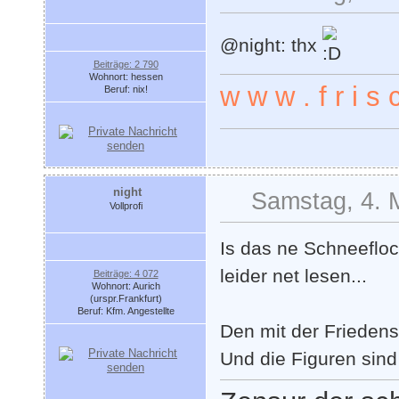
@night: thx
Beiträge: 2 790
Wohnort: hessen
w w w . f r i s c
Beruf: nix!
night
Samstag, 4. 
Vollprofi
Is das ne Schneeflock
leider net lesen...
Beiträge: 4 072
Wohnort: Aurich
(urspr.Frankfurt)
Beruf: Kfm. Angestellte
Den mit der Friedensd
Und die Figuren sind