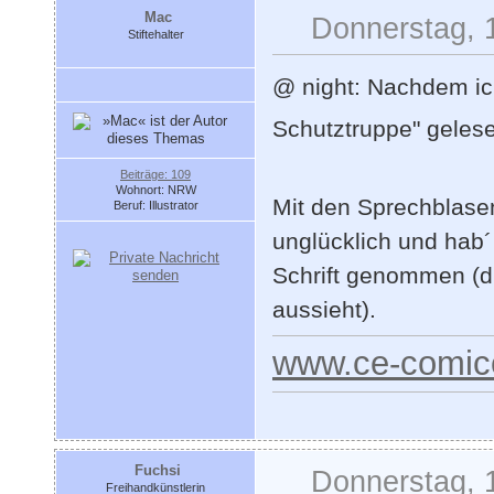
Mac
Donnerstag, 
Stiftehalter
@ night: Nachdem ic
Schutztruppe" gelese
Beiträge: 109
Wohnort: NRW
Mit den Sprechblasen
Beruf: Illustrator
unglücklich und hab´
Schrift genommen (di
aussieht).
www.ce-comic
Fuchsi
Donnerstag, 
Freihandkünstlerin