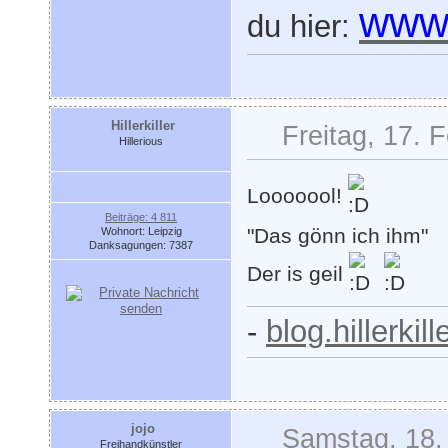
www.
du hier:
Hillerkiller
Freitag, 17. 
Hillerious
Looooool!
Beiträge: 4 811
"Das gönn ich ihm"
Wohnort: Leipzig
Danksagungen: 7387
Der is geil
-
blog.hillerkil
jojo
Samstag, 18.
Freihandkünstler