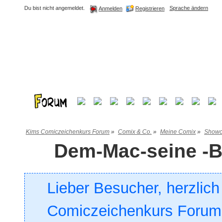
Du bist nicht angemeldet.
Sprache ändern
Registrieren
Anmelden
Kims Comiczeichenkurs Forum
»
Comix & Co.
»
Meine Comix
»
Showc
Dem-Mac-seine -B
Lieber Besucher, herzlic
Comiczeichenkurs Forum. 