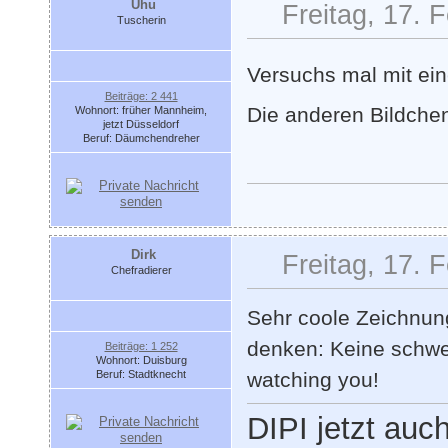
Uhu
Freitag, 17. 
Tuscherin
Versuchs mal mit ei
Beiträge: 2 441
Die anderen Bildchen
Wohnort: früher Mannheim,
jetzt Düsseldorf
Beruf: Däumchendreher
Dirk
Freitag, 17. 
Chefradierer
Sehr coole Zeichnung
denken: Keine schwei
Beiträge: 1 252
Wohnort: Duisburg
Beruf: Stadtknecht
watching you!
DIPI jetzt au