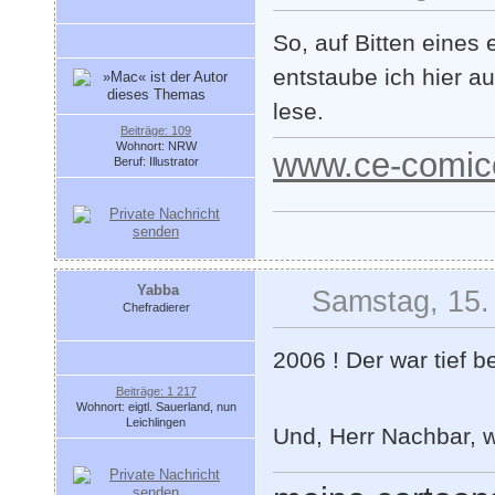
So, auf Bitten eine
entstaube ich hier a
lese.
Beiträge: 109
Wohnort: NRW
www.ce-comic
Beruf: Illustrator
Yabba
Samstag, 15.
Chefradierer
2006 ! Der war tief b
Beiträge: 1 217
Wohnort: eigtl. Sauerland, nun
Leichlingen
Und, Herr Nachbar, w