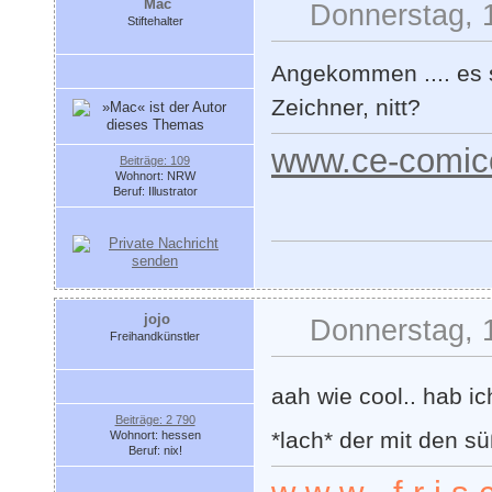
Mac
Donnerstag, 
Stiftehalter
Angekommen .... es 
Zeichner, nitt?
www.ce-comic
Beiträge: 109
Wohnort: NRW
Beruf: Illustrator
jojo
Donnerstag, 
Freihandkünstler
aah wie cool.. hab i
Beiträge: 2 790
*lach* der mit den süß
Wohnort: hessen
Beruf: nix!