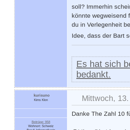
soll? Immerhin schei
könnte wegweisend fü
du in Verlegenheit b
Idee, dass der Bart s
Es hat sich be
bedankt.
kurisuno
Mittwoch, 13.
Kims Klon
Danke The Zahl 10 fü
Beiträge: 958
Wohnort: Schweiz