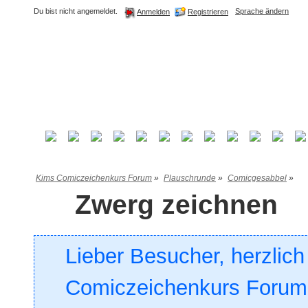
Du bist nicht angemeldet.
Sprache ändern
Registrieren
Anmelden
Kims Comiczeichenkurs Forum
»
Plauschrunde
»
Comicgesabbel
»
Zwerg zeichnen
Lieber Besucher, herzlic
Comiczeichenkurs Forum. 