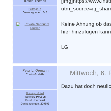
[img]https://www.i
utm_source=ig_share
Beiträge: 4
Danksagungen: 343
Keine Ahnung ob das f
hier hinzufügen kann
LG
Peter L. Opmann
Mittwoch, 6. 
Comic-Godzilla
Dazu hat doch neulic
Beiträge: 6 741
Wohnort: Hessen
Beruf: Journalist
Danksagungen: 209691