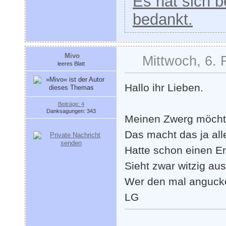
Es hat sich be
bedankt.
Mivo
Mittwoch, 6. 
leeres Blatt
Hallo ihr Lieben.
Beiträge: 4
Danksagungen: 343
Meinen Zwerg möchte
Das macht das ja all
Hatte schon einen En
Sieht zwar witzig au
Wer den mal angucken
LG