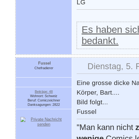
LG
Es haben sich
bedankt.
Fussel
Dienstag, 5. 
Chefradierer
Eine grosse dicke N
Körper, Bart....
Beiträge: 48
Wohnort: Schweiz
Beruf: Comiczeichner
Bild folgt...
Danksagungen: 2822
Fussel
"Man kann nicht
z
wenige
Comics l