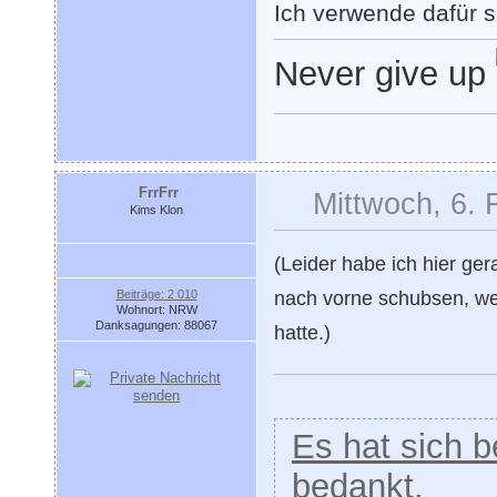
Ich verwende dafür s
Never give up
FrrFrr
Mittwoch, 6. 
Kims Klon
(Leider habe ich hier ge
Beiträge: 2 010
nach vorne schubsen, we
Wohnort: NRW
Danksagungen: 88067
hatte.)
Es hat sich be
bedankt.