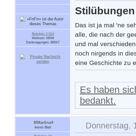
Stilübungen
Das ist ja mal 'ne s
alle, die nach der g
Beiträge: 2 010
Wohnort: NRW
Danksagungen: 88067
und mal verschiedene
noch nirgends in die
eine Geschichte zu 
Es haben sich
bedankt.
MMartina4
Donnerstag, 
leeres Blatt