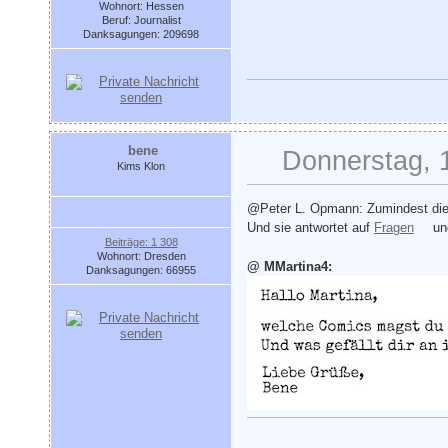
Wohnort: Hessen
Beruf: Journalist
Danksagungen: 209698
bene
Donnerstag, 
Kims Klon
@Peter L. Opmann: Zumindest die
Und sie antwortet auf
Fragen
u
Beiträge: 1 308
Wohnort: Dresden
@ MMartina4:
Danksagungen: 66955