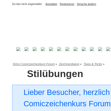
Du bist nicht angemeldet.
Anmelden
Registrieren
Sprache ändern
Kims Comiczeichenkurs Forum
»
Zeichnerdialog
»
Tipps & Tricks
»
Stilübungen
Lieber Besucher, herzlic
Comiczeichenkurs Forum. 