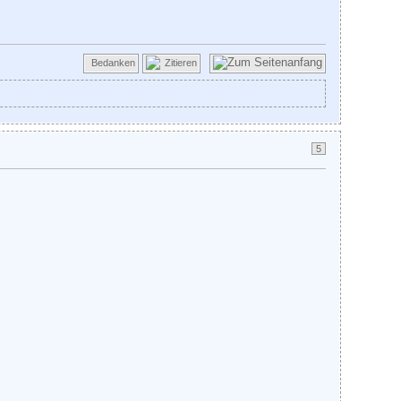
Bedanken
Zitieren
5