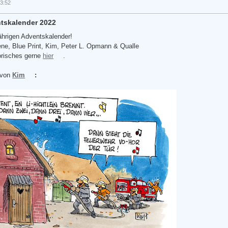
13:52
ntskalender 2022
ährigen Adventskalender!
ne, Blue Print, Kim, Peter L. Opmann & Qualle
risches gerne
hier
.
.von
Kim
: