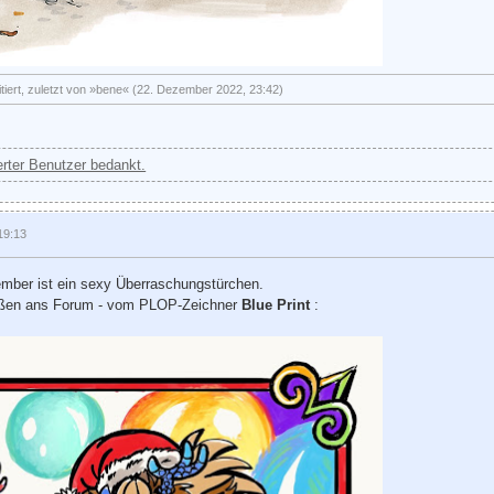
itiert, zuletzt von »bene« (22. Dezember 2022, 23:42)
ierter Benutzer bedankt.
19:13
ember ist ein sexy Überraschungstürchen.
üßen ans Forum - vom PLOP-Zeichner
Blue Print
: