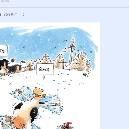
 07:59
ez. von
Kim
: