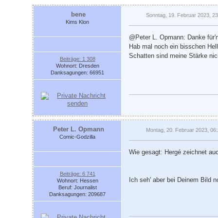
bene
Sonntag, 19. Februar 2023, 23
Kims Klon
@Peter L. Opmann: Danke für'
Hab mal noch ein bisschen Hell-
Schatten sind meine Stärke nic
Beiträge: 1 308
Wohnort: Dresden
Danksagungen: 66951
Peter L. Opmann
Montag, 20. Februar 2023, 06
Comic-Godzilla
Wie gesagt: Hergé zeichnet auc
Beiträge: 6 741
Ich seh' aber bei Deinem Bild
Wohnort: Hessen
Beruf: Journalist
Danksagungen: 209687