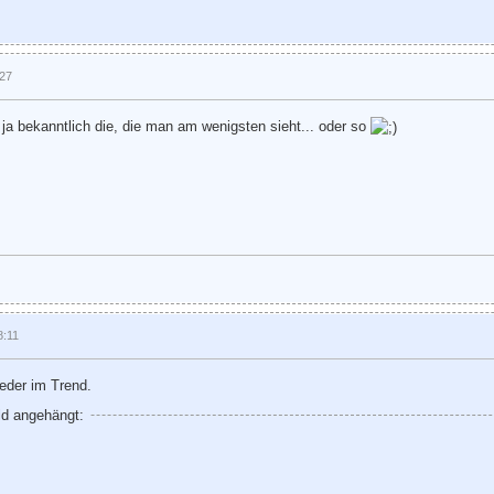
:27
 ja bekanntlich die, die man am wenigsten sieht... oder so
8:11
eder im Trend.
ld angehängt: