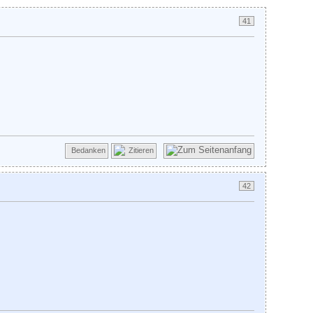
41
Bedanken
Zitieren
42