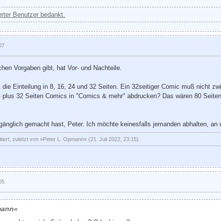
ierter Benutzer bedankt.
07
chen Vorgaben gibt, hat Vor- und Nachteile.
t die Einteilung in 8, 16, 24 und 32 Seiten. Ein 32seitiger Comic muß nicht zw
24 plus 32 Seiten Comics in "Comics & mehr" abdrucken? Das wären 80 Seiten
gänglich gemacht hast, Peter. Ich möchte keinesfalls jemanden abhalten, a
tiert, zuletzt von »Peter L. Opmann« (21. Juli 2022, 23:15)
05
pmann«