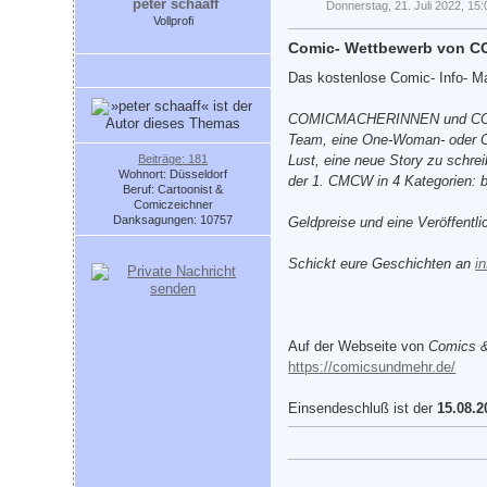
peter schaaff
Donnerstag, 21. Juli 2022, 15:
Vollprofi
Comic- Wettbewerb von 
Das kostenlose Comic- Info- 
COMICMACHERINNEN und COMIC
Team, eine One-Woman- oder On
Beiträge: 181
Lust, eine neue Story zu schre
Wohnort: Düsseldorf
der 1. CMCW in 4 Kategorien: bi
Beruf: Cartoonist &
Comiczeichner
Danksagungen: 10757
Geldpreise und eine Veröffent
Schickt eure Geschichten an
i
Auf der Webseite von
Comics 
https://comicsundmehr.de/
Einsendeschluß ist der
15.08.2