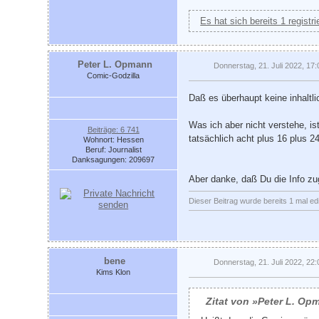
Es hat sich bereits 1 registr
Peter L. Opmann
Donnerstag, 21. Juli 2022, 17:
Comic-Godzilla
Daß es überhaupt keine inhaltli
Was ich aber nicht verstehe, is
Beiträge: 6 741
tatsächlich acht plus 16 plus 
Wohnort: Hessen
Beruf: Journalist
Danksagungen: 209697
Aber danke, daß Du die Info zu
Dieser Beitrag wurde bereits 1 mal edi
bene
Donnerstag, 21. Juli 2022, 22:
Kims Klon
Zitat von »Peter L. O