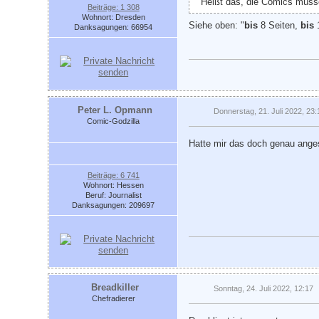
Heißt das, die Comics müsse
Beiträge: 1 308
Wohnort: Dresden
Siehe oben: "
bis
8 Seiten,
bis
1
Danksagungen: 66954
Peter L. Opmann
Donnerstag, 21. Juli 2022, 23:
Comic-Godzilla
Hatte mir das doch genau ange
Beiträge: 6 741
Wohnort: Hessen
Beruf: Journalist
Danksagungen: 209697
Breadkiller
Sonntag, 24. Juli 2022, 12:17
Chefradierer