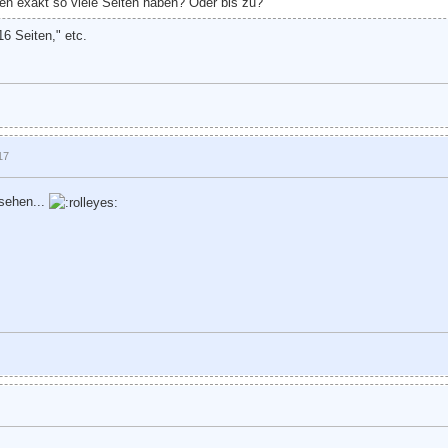
n exakt so viele Seiten haben? Oder bis zu?
6 Seiten," etc.
17
sehen...