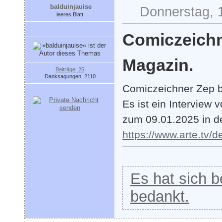
balduinjauise
Donnerstag, 
leeres Blatt
Comiczeichn
Magazin.
Beiträge: 25
Danksagungen: 2110
Comiczeichner Zep b
Es ist ein Interview
zum 09.01.2025 in d
https://www.arte.tv
Es hat sich be
bedankt.