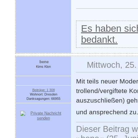
Es haben sich
bedankt.
bene
Mittwoch, 25.
Kims Klon
Mit teils neuer Moder
trollend/vergiftete 
Beiträge: 1 308
Wohnort: Dresden
Danksagungen: 66955
auszuschließen) geht'
und ansprechend zu
Dieser Beitrag wu