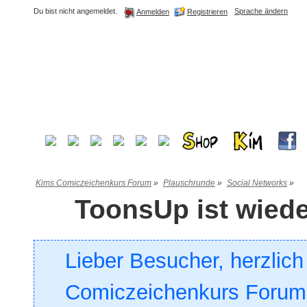
Du bist nicht angemeldet.
Sprache ändern
Registrieren
Anmelden
Kims Comiczeichenkurs Forum
»
Plauschrunde
»
Social Networks
»
ToonsUp ist wiede
Lieber Besucher, herzlic
Comiczeichenkurs Forum. 