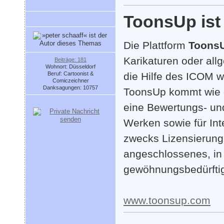
ToonsUp ist
Die Plattform
Toons
Karikaturen oder all
Beiträge: 181
Wohnort: Düsseldorf
Beruf: Cartoonist &
die Hilfe des ICOM w
Comiczeichner
Danksagungen: 10757
ToonsUp kommt wie d
eine Bewertungs- un
Werken sowie für Int
zwecks Lizensierung 
angeschlossenes, i
gewöhnungsbedürfti
www.toonsup.com